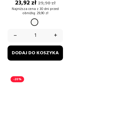
Cena
Cena
23,92 zł
29,90 zł
podstawowa
Najniższa cena z 30 dni przed
obniżką:
29,90 zł
BIAŁY
–
+
DODAJ DO KOSZYKA
-20%