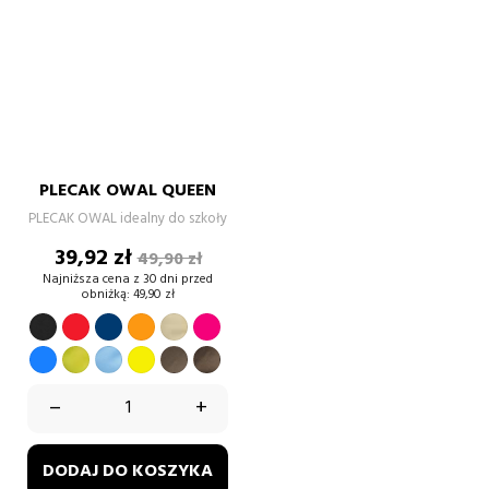
PLECAK OWAL QUEEN
PLECAK OWAL idealny do szkoły
Cena
Cena
39,92 zł
49,90 zł
podstawowa
Najniższa cena z 30 dni przed
obniżką:
49,90 zł
CZERWONY
GRANATOWY
POMARAŃCZOWY
BEŻOWY
fuksja
CZARNY
Niebieski
neonowy
błękitny
Żółty
jasny
ciemny
zielony
brąz
brąz
–
+
DODAJ DO KOSZYKA