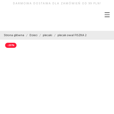
DARMOWA DOSTAWA DLA ZAMÓWIEŃ OD 99 PLN!
Strona główna
Dzieci
plecaki
plecak owal FISZKA 2
-20%