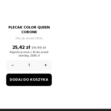
PLECAK COLOR QUEEN
CORONE
Plecak worek DRUK
Cena
Cena
25,42 zł
29,90 zł
podstawowa
Najniższa cena z 30 dni przed
obniżką:
29,90 zł
–
+
DODAJ DO KOSZYKA