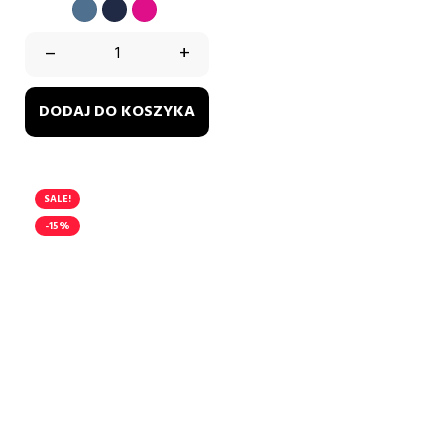
RÓŻ
BŁĘKITNY
GRANATOWY
FUKSJA
–
+
DODAJ DO KOSZYKA
SALE!
-15%