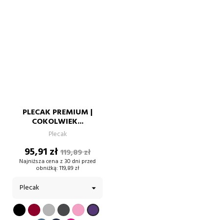
PLECAK PREMIUM |
COKOLWIEK...
Plecak
Cena
Cena
95,91 zł
119,89 zł
podstawowa
Najniższa cena z 30 dni przed
obniżką:
119,89 zł
CZARNY
BORDOWY
SZARY
GRAFIT
PUDROWY
FIOLETOWY