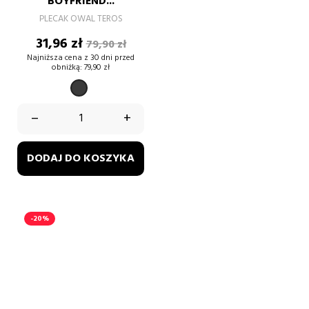
BOYFRIEND...
PLECAK OWAL TEROS
Cena
Cena
31,96 zł
79,90 zł
podstawowa
Najniższa cena z 30 dni przed
obniżką:
79,90 zł
Czarny
melanż
–
+
DODAJ DO KOSZYKA
-20%