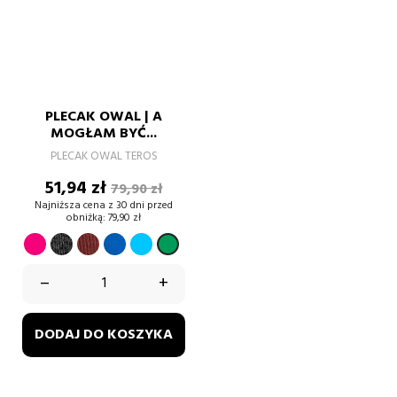
PLECAK OWAL | A
MOGŁAM BYĆ...
PLECAK OWAL TEROS
Cena
Cena
51,94 zł
79,90 zł
podstawowa
Najniższa cena z 30 dni przed
obniżką:
79,90 zł
fuksja
antique
orange
bright
Królewski
Zielony
grey
rust
royal.
niebieski
paprotkowy
–
+
melanż
melanż
DODAJ DO KOSZYKA