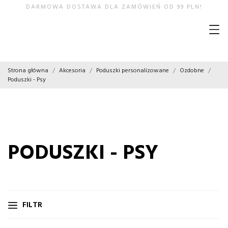
DARMOWA DOSTAWA DLA ZAMÓWIEŃ OD 99 PLN!
Strona główna
Akcesoria
Poduszki personalizowane
Ozdobne
Poduszki - Psy
PODUSZKI - PSY
FILTR