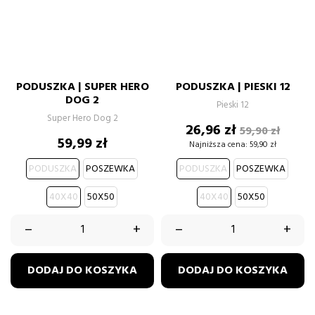
PODUSZKA | SUPER HERO
PODUSZKA | PIESKI 12
DOG 2
Pieski 12
Super Hero Dog 2
Cena
Cena
26,96 zł
59,90 zł
Cena
59,99 zł
podstawow
Najniższa cena:
59,90 zł
PODUSZKA
POSZEWKA
PODUSZKA
POSZEWKA
40X40
50X50
40X40
50X50
–
+
–
+
DODAJ DO KOSZYKA
DODAJ DO KOSZYKA