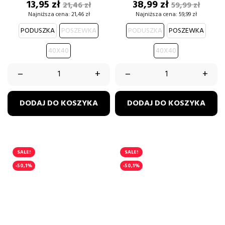
Cena
Cena
Cena
Cena
13,95 zł
38,99 zł
21,46 zł
59,99 zł
podstawowa
podstawow
Najniższa cena:
21,46 zł
Najniższa cena:
59,99 zł
PODUSZKA
POSZEWKA
PODUSZKA
POSZEWKA
40X40
40X40
–
+
–
+
DODAJ DO KOSZYKA
DODAJ DO KOSZYKA
SALE!
SALE!
-50,1%
-50,1%