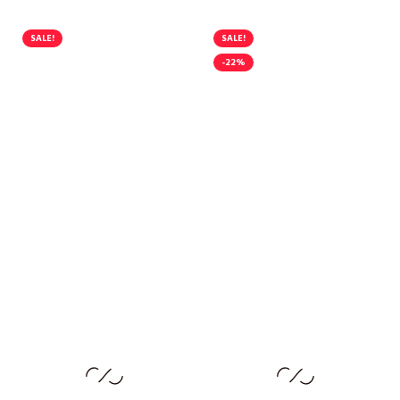
SALE!
SALE!
-22%