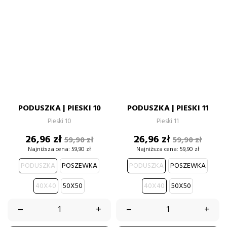
PODUSZKA | PIESKI 10
PODUSZKA | PIESKI 11
Pieski 10
Pieski 11
Cena
Cena
Cena
Cena
26,96 zł
26,96 zł
59,90 zł
59,90 zł
podstawowa
podstawow
Najniższa cena:
59,90 zł
Najniższa cena:
59,90 zł
PODUSZKA
POSZEWKA
PODUSZKA
POSZEWKA
40X40
50X50
40X40
50X50
–
+
–
+