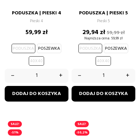
PODUSZKA | PIESKI 4
PODUSZKA | PIESKI 5
Pieski 4
Pieski 5
Cena
Cena
Cena
59,99 zł
29,94 zł
59,99 zł
podstawow
Najniższa cena:
59,99 zł
PODUSZKA
POSZEWKA
PODUSZKA
POSZEWKA
40X40
40X40
–
+
–
+
DODAJ DO KOSZYKA
DODAJ DO KOSZYKA
SALE!
SALE!
-51%
-50,2%