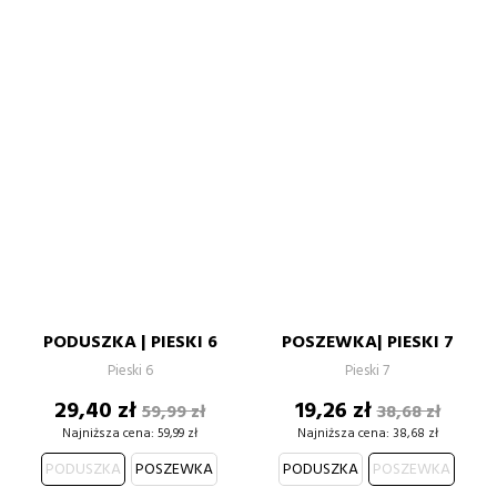
PODUSZKA | PIESKI 6
POSZEWKA| PIESKI 7
Pieski 6
Pieski 7
Cena
Cena
Cena
Cena
29,40 zł
19,26 zł
59,99 zł
38,68 zł
podstawowa
podstawow
Najniższa cena:
59,99 zł
Najniższa cena:
38,68 zł
PODUSZKA
POSZEWKA
PODUSZKA
POSZEWKA