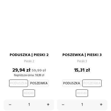
PODUSZKA | PIESKI 2
POSZEWKA | PIESKI 3
Pieski 2
Pieski 3
Cena
Cena
Cena
29,94 zł
15,31 zł
59,99 zł
podstawowa
Najniższa cena:
59,99 zł
PODUSZKA
POSZEWKA
PODUSZKA
POSZEWKA
40X40
40X40
–
+
–
+