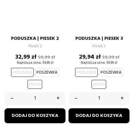
PODUSZKA | PIESEK 2
PODUSZKA | PIESEK 3
Piesek 2
Piesek 3
Cena
Cena
Cena
Cena
32,99 zł
29,94 zł
59,99 zł
59,99 zł
podstawowa
podstawow
Najniższa cena:
59,99 zł
Najniższa cena:
59,99 zł
PODUSZKA
POSZEWKA
PODUSZKA
POSZEWKA
40X40
40X40
–
+
–
+
DODAJ DO KOSZYKA
DODAJ DO KOSZYKA