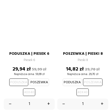
PODUSZKA | PIESEK 6
POSZEWKA | PIESKI 8
Piesek 6
Pieski 8
Cena
Cena
Cena
Cena
29,94 zł
14,82 zł
59,99 zł
29,70 zł
podstawowa
podstawow
Najniższa cena:
59,99 zł
Najniższa cena:
29,70 zł
PODUSZKA
POSZEWKA
PODUSZKA
POSZEWKA
40X40
40X40
–
+
–
+