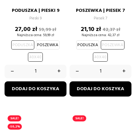
PODUSZKA | PIESKI 9
POSZEWKA | PIESEK 7
Pieski 9
Piesek 7
Cena
Cena
Cena
Cena
27,00 zł
21,10 zł
59,99 zł
42,37 zł
podstawowa
podstawow
Najniższa cena:
59,99 zł
Najniższa cena:
42,37 zł
PODUSZKA
POSZEWKA
PODUSZKA
POSZEWKA
40X40
40X40
–
+
–
+
DODAJ DO KOSZYKA
DODAJ DO KOSZYKA
SALE!
SALE!
-50,2%