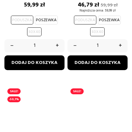
Cena
Cena
Cena
59,99 zł
46,79 zł
59,99 zł
podstawow
Najniższa cena:
59,99 zł
PODUSZKA
POSZEWKA
PODUSZKA
POSZEWKA
40X40
40X40
–
+
–
+
DODAJ DO KOSZYKA
DODAJ DO KOSZYKA
SALE!
SALE!
-50,1%