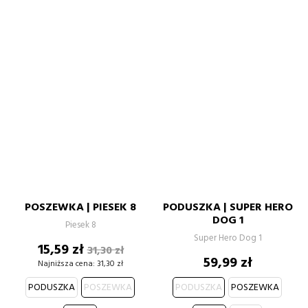
POSZEWKA | PIESEK 8
PODUSZKA | SUPER HERO
DOG 1
Piesek 8
Super Hero Dog 1
Cena
Cena
15,59 zł
31,30 zł
Cena
podstawowa
59,99 zł
Najniższa cena:
31,30 zł
PODUSZKA
POSZEWKA
PODUSZKA
POSZEWKA