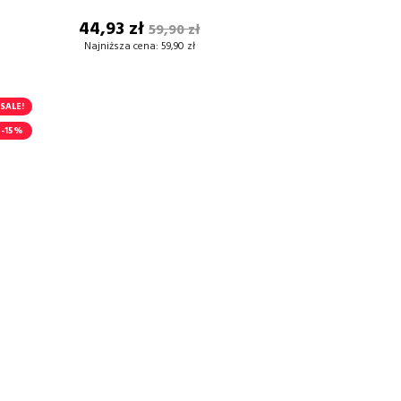
Cena
Cena
44,93 zł
59,90 zł
DODAJ DO KOSZYKA
podstawowa
Najniższa cena:
59,90 zł
SALE!
-15%