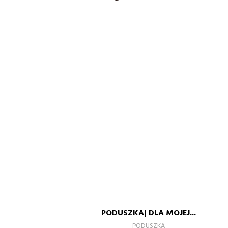
BIAŁY
SZARY
CZARNY
CZERWONY
BUTELKOWA
PUDROWY
ZIELEŃ
RÓŻ
PODUSZKA| DLA MOJEJ...
–
+
PODUSZKA