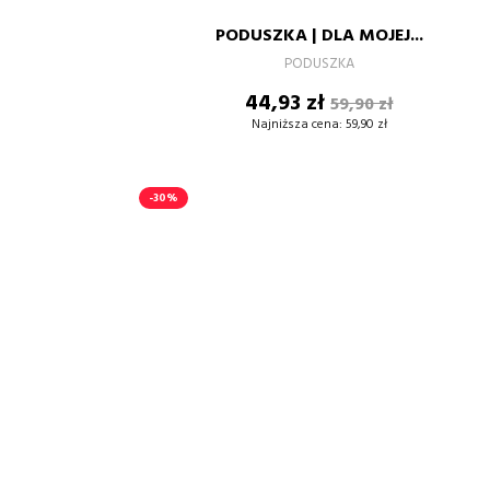
PASTELOWY
RÓŻ
PODUSZKA | DLA MOJEJ...
–
+
PODUSZKA
Cena
Cena
44,93 zł
59,90 zł
DODAJ DO KOSZYKA
podstawowa
Najniższa cena:
59,90 zł
-30%