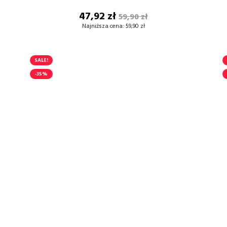
Cena
Cena
47,92 zł
59,90 zł
DODAJ DO KOSZYKA
podstawowa
Najniższa cena:
59,90 zł
SALE!
-35%