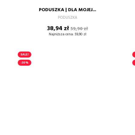
RÓŻ
PODUSZKA | DLA MOJEJ...
–
+
PODUSZKA
Cena
Cena
38,94 zł
59,90 zł
DODAJ DO KOSZYKA
podstawowa
Najniższa cena:
59,90 zł
SALE!
-30%