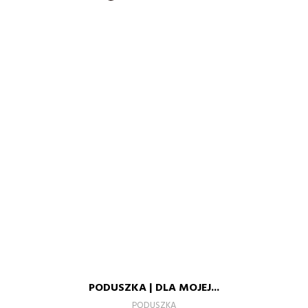
BRUDNY
ZIELONY
RÓŻ
PASTELOWY
PODUSZKA | DLA MOJEJ...
–
+
PODUSZKA