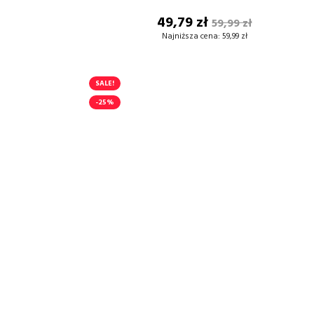
Cena
Cena
49,79 zł
59,99 zł
DODAJ DO KOSZYKA
podstawowa
Najniższa cena:
59,99 zł
SALE!
-25%