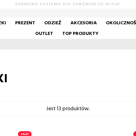
DARMOWA DOSTAWA DLA ZAMÓWIEŃ OD 99 PLN!
KI
PREZENT
ODZIEŻ
AKCESORIA
OKOLICZNO
OUTLET
TOP PRODUKTY
KI
Jest 13 produktów.
SALE!