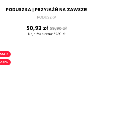
ZIELEŃ
RÓŻ
PODUSZKA | PRZYJAŹŃ NA ZAWSZE!
–
+
PODUSZKA
Cena
Cena
50,92 zł
59,90 zł
DODAJ DO KOSZYKA
podstawowa
Najniższa cena:
59,90 zł
SALE!
-50%