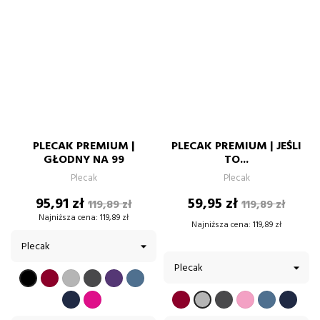
PLECAK PREMIUM |
PLECAK PREMIUM | JEŚLI
GŁODNY NA 99
TO...
Plecak
Plecak
Cena
Cena
Cena
Cena
95,91 zł
59,95 zł
119,89 zł
119,89 zł
podstawowa
podstawow
Najniższa cena:
119,89 zł
Najniższa cena:
119,89 zł
BORDOWY
SZARY
GRAFIT
FIOLETOWY
BŁĘKITNY
CZARNY
GRANATOWY
FUKSJA
BORDOWY
GRAFIT
PUDROWY
BŁĘKITNY
GRA
SZARY
RÓŻ