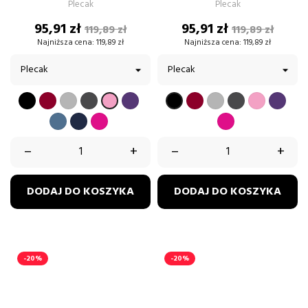
Plecak
Plecak
Cena
Cena
Cena
Cena
95,91 zł
95,91 zł
119,89 zł
119,89 zł
podstawowa
podstawow
Najniższa cena:
119,89 zł
Najniższa cena:
119,89 zł
CZARNY
BORDOWY
SZARY
GRAFIT
FIOLETOWY
BORDOWY
SZARY
GRAFIT
PUDROW
FIOL
PUDROWY
CZARNY
RÓŻ
RÓŻ
BŁĘKITNY
GRANATOWY
FUKSJA
FUKSJA
–
+
–
+
DODAJ DO KOSZYKA
DODAJ DO KOSZYKA
-20%
-20%