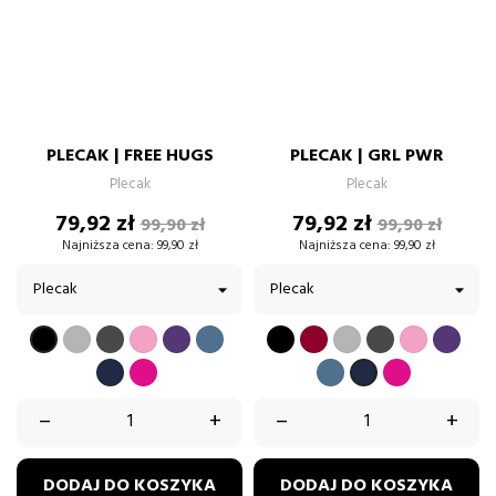
PLECAK | FREE HUGS
PLECAK | GRL PWR
Plecak
Plecak
Cena
Cena
Cena
Cena
79,92 zł
79,92 zł
99,90 zł
99,90 zł
podstawowa
podstawow
Najniższa cena:
99,90 zł
Najniższa cena:
99,90 zł
SZARY
GRAFIT
PUDROWY
FIOLETOWY
BŁĘKITNY
CZARNY
BORDOWY
SZARY
GRAFIT
PUDROW
FIOL
CZARNY
RÓŻ
RÓŻ
GRANATOWY
FUKSJA
BŁĘKITNY
FUKSJA
GRANATOWY
–
+
–
+
DODAJ DO KOSZYKA
DODAJ DO KOSZYKA