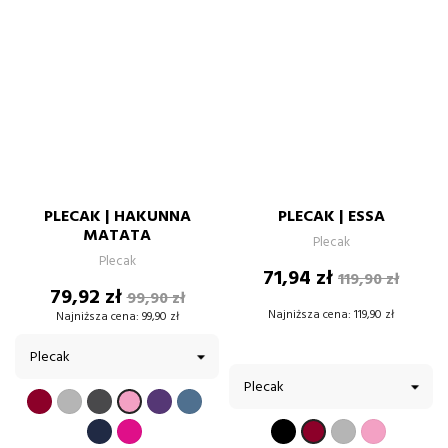
PLECAK | HAKUNNA
PLECAK | ESSA
MATATA
Plecak
Plecak
Cena
Cena
71,94 zł
119,90 zł
Cena
Cena
79,92 zł
podstawow
99,90 zł
podstawowa
Najniższa cena:
119,90 zł
Najniższa cena:
99,90 zł
BORDOWY
SZARY
GRAFIT
FIOLETOWY
BŁĘKITNY
PUDROWY
RÓŻ
CZARNY
SZARY
PUDROW
GRANATOWY
FUKSJA
BORDOWY