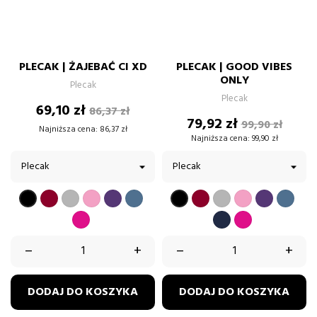
PLECAK | ŻAJEBAĆ CI XD
PLECAK | GOOD VIBES
ONLY
Plecak
Plecak
Cena
Cena
69,10 zł
86,37 zł
Cena
Cena
podstawowa
79,92 zł
99,90 zł
Najniższa cena:
86,37 zł
podstawow
Najniższa cena:
99,90 zł
BORDOWY
SZARY
PUDROWY
FIOLETOWY
BŁĘKITNY
BORDOWY
SZARY
PUDROWY
FIOLETOW
BŁĘK
CZARNY
CZARNY
RÓŻ
RÓŻ
FUKSJA
GRANATOWY
FUKSJA
–
+
–
+
DODAJ DO KOSZYKA
DODAJ DO KOSZYKA