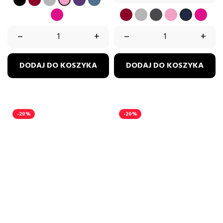
RÓŻ
FUKSJA
BORDOWY
SZARY
GRAFIT
PUDROWY
FUKS
GRANAT
RÓŻ
–
+
–
+
DODAJ DO KOSZYKA
DODAJ DO KOSZYKA
-20%
-20%