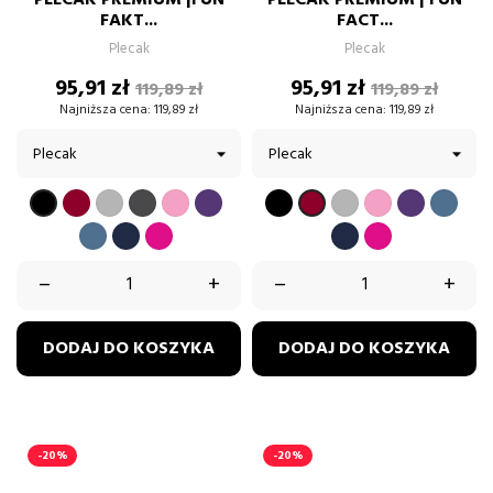
FAKT...
FACT...
Plecak
Plecak
Cena
Cena
Cena
Cena
95,91 zł
95,91 zł
119,89 zł
119,89 zł
podstawowa
podstawow
Najniższa cena:
119,89 zł
Najniższa cena:
119,89 zł
BORDOWY
SZARY
GRAFIT
PUDROWY
FIOLETOWY
CZARNY
SZARY
PUDROWY
FIOLETOW
BŁĘK
CZARNY
BORDOWY
RÓŻ
RÓŻ
BŁĘKITNY
GRANATOWY
FUKSJA
GRANATOWY
FUKSJA
–
+
–
+
DODAJ DO KOSZYKA
DODAJ DO KOSZYKA
-20%
-20%