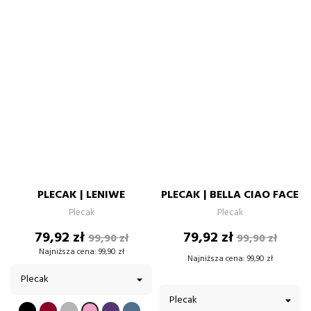
PLECAK | LENIWE
PLECAK | BELLA CIAO FACE
Plecak
Plecak
Cena
Cena
Cena
Cena
79,92 zł
79,92 zł
99,90 zł
99,90 zł
podstawowa
podstawow
Najniższa cena:
99,90 zł
Najniższa cena:
99,90 zł
CZARNY
BORDOWY
SZARY
FIOLETOWY
BŁĘKITNY
PUDROWY