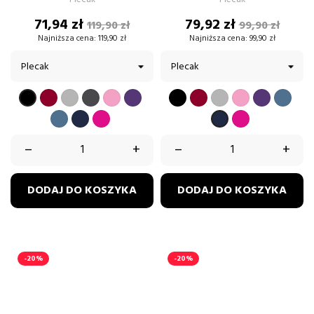
Cena
Cena
Cena
Cena
71,94 zł
79,92 zł
119,90 zł
99,90 zł
podstawowa
podstawow
Najniższa cena:
119,90 zł
Najniższa cena:
99,90 zł
BORDOWY
SZARY
GRAFIT
PUDROWY
FIOLETOWY
CZARNY
BORDOWY
SZARY
PUDROWY
FIOLETOW
BŁĘK
CZARNY
RÓŻ
RÓŻ
BŁĘKITNY
GRANATOWY
FUKSJA
FUKSJA
GRANATOWY
–
+
–
+
DODAJ DO KOSZYKA
DODAJ DO KOSZYKA
-20%
-20%