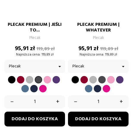
PLECAK PREMIUM | JEŚLI
PLECAK PREMIUM |
TO...
WHATEVER
Plecak
Plecak
Cena
Cena
Cena
Cena
95,91 zł
95,91 zł
119,89 zł
119,89 zł
podstawowa
podstawow
Najniższa cena:
119,89 zł
Najniższa cena:
119,89 zł
CZARNY
BORDOWY
SZARY
PUDROWY
FIOLETOWY
BORDOWY
SZARY
GRAFIT
PUDROW
FIOL
GRAFIT
CZARNY
RÓŻ
RÓŻ
BŁĘKITNY
GRANATOWY
FUKSJA
BŁĘKITNY
GRANATOWY
FUKSJA
–
+
–
+
DODAJ DO KOSZYKA
DODAJ DO KOSZYKA