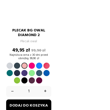
PLECAK BG OWAL
DIAMOND 2
Plecak owal
Cena
Cena
49,95 zł
99,90 zł
podstawowa
Najniższa cena z 30 dni przed
obniżką:
99,90 zł
SZARY
GRAFITOWY
fuksja
Niebieski
koralowy
PUDROWY
RÓŻ
emerald
french
purple.
MIĘTOWY
airforce
bright
grey.
navy.
blue.
royal.
lime
black.
plum.
burgund
green.
–
+
DODAJ DO KOSZYKA