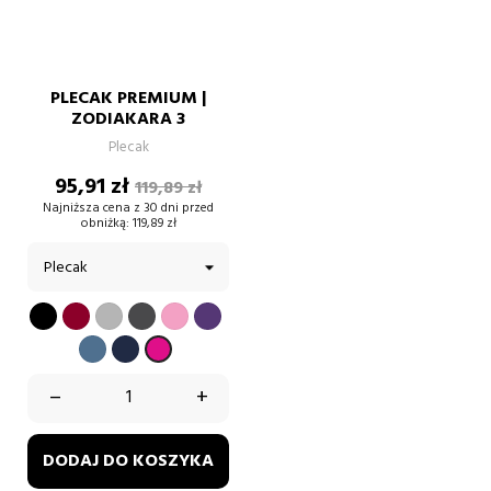
PLECAK PREMIUM |
ZODIAKARA 3
Plecak
Cena
Cena
95,91 zł
119,89 zł
podstawowa
Najniższa cena z 30 dni przed
obniżką:
119,89 zł
CZARNY
BORDOWY
SZARY
GRAFIT
PUDROWY
FIOLETOWY
RÓŻ
BŁĘKITNY
GRANATOWY
FUKSJA
–
+
DODAJ DO KOSZYKA