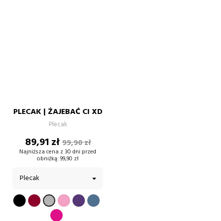
PLECAK | ŻAJEBAĆ CI XD
Plecak
Cena
Cena
89,91 zł
99,90 zł
podstawowa
Najniższa cena z 30 dni przed
obniżką:
99,90 zł
CZARNY
BORDOWY
PUDROWY
FIOLETOWY
BŁĘKITNY
SZARY
RÓŻ
FUKSJA