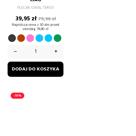
CIAO
PLECAK OWAL TEROS
Cena
Cena
39,95 zł
79,90 zł
podstawowa
Najniższa cena z 30 dni przed
obniżką:
79,90 zł
Bordowy
Różowy
Turkusowy
Królewski
Zielony
Czarny
melanż
melanż
melanż
niebieski
paprotkowy
melanż
–
+
melanż
melanż
DODAJ DO KOSZYKA
-10%