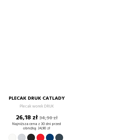
PLECAK DRUK CATLADY
Plecak worek DRUK
Cena
Cena
26,18 zł
34,90 zł
podstawowa
Najniższa cena z 30 dni przed
obniżką:
34,90 zł
BIAŁY
SZARY
CZERWONY
GRANATOWY
GRAFITOWY
CZARNY