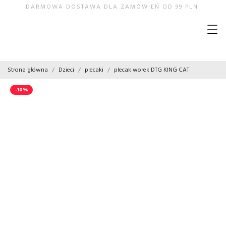
DARMOWA DOSTAWA DLA ZAMÓWIEŃ OD 99 PLN!
Strona główna
Dzieci
plecaki
plecak worek DTG KING CAT
-10%