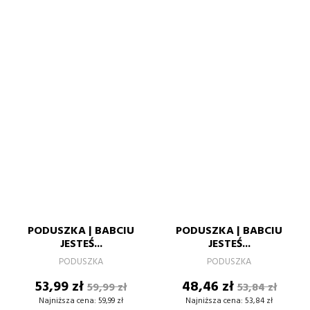
PODUSZKA | BABCIU
PODUSZKA | BABCIU
JESTEŚ...
JESTEŚ...
PODUSZKA
PODUSZKA
Cena
Cena
Cena
Cena
53,99 zł
48,46 zł
59,99 zł
53,84 zł
podstawowa
podstawow
Najniższa cena:
59,99 zł
Najniższa cena:
53,84 zł