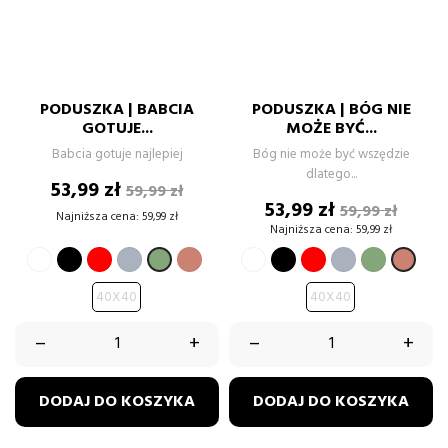
PODUSZKA | BABCIA
PODUSZKA | BÓG NIE
GOTUJE...
MOŻE BYĆ...
Babcia gotuje najlepiej
Bóg nie może być wszędzie
dlatego...
Cena
Cena
53,99 zł
59,99 zł
podstawowa
Cena
Cena
53,99 zł
59,99 zł
Najniższa cena:
59,99 zł
podstawow
Najniższa cena:
59,99 zł
BIAŁY
CZARNY
CZERWONY
SZARY
BRUDNY
BIAŁY
CZARNY
CZERWONY
SZARY
ZIELONY
ZIELONY
BRUD
RÓŻ
PASTELO
PASTELOWY
RÓŻ
40X40
40X40
–
+
–
+
DODAJ DO KOSZYKA
DODAJ DO KOSZYKA