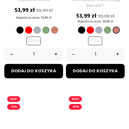
Babciami 1
Cena
Cena
53,99 zł
59,99 zł
podstawowa
Cena
Cena
53,99 zł
59,99 zł
Najniższa cena:
59,99 zł
podstawow
Najniższa cena:
59,99 zł
BIAŁY
CZERWONY
SZARY
ZIELONY
BRUDNY
BIAŁY
CZARNY
CZERWONY
SZARY
ZIELONY
CZARNY
BRUD
PASTELOWY
RÓŻ
PASTELO
RÓŻ
40X40
40X40
–
+
–
+
DODAJ DO KOSZYKA
DODAJ DO KOSZYKA
SALE!
SALE!
-10%
-10%