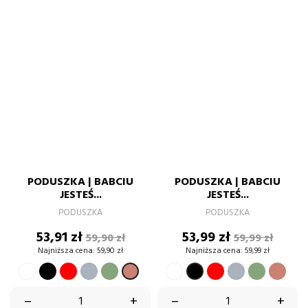
PODUSZKA | BABCIU
PODUSZKA | BABCIU
JESTEŚ...
JESTEŚ...
PODUSZKA
PODUSZKA
Cena
Cena
Cena
Cena
53,91 zł
53,99 zł
59,90 zł
59,99 zł
podstawowa
podstawow
Najniższa cena:
59,90 zł
Najniższa cena:
59,99 zł
BIAŁY
CZARNY
CZERWONY
SZARY
ZIELONY
BIAŁY
CZERWONY
SZARY
ZIELONY
BRU
BRUDNY
CZARNY
PASTELOWY
PASTELO
RÓŻ
RÓŻ
–
+
–
+