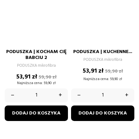
PODUSZKA | KOCHAM CIĘ
PODUSZKA | KUCHENNE...
BABCIU 2
PODUSZKA mikrofibra
PODUSZKA mikrofibra
Cena
Cena
53,91 zł
59,90 zł
Cena
Cena
53,91 zł
podstawow
59,90 zł
Najniższa cena:
59,90 zł
podstawowa
Najniższa cena:
59,90 zł
–
+
–
+
DODAJ DO KOSZYKA
DODAJ DO KOSZYKA