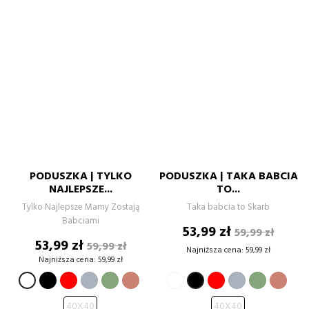
PODUSZKA | TYLKO
PODUSZKA | TAKA BABCIA
NAJLEPSZE...
TO...
Tylko Najlepsze Mamy Zostają
Taka babcia to Skarb
Babciami
Cena
Cena
53,99 zł
59,99 zł
Cena
Cena
podstawow
53,99 zł
59,99 zł
Najniższa cena:
59,99 zł
podstawowa
Najniższa cena:
59,99 zł
BIAŁY
CZERWONY
SZARY
ZIELONY
BRU
CZARNY
CZERWONY
SZARY
ZIELONY
BRUDNY
CZARNY
BIAŁY
PASTELO
RÓŻ
PASTELOWY
RÓŻ
40X40
40X40