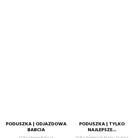
PODUSZKA | ODJAZDOWA
PODUSZKA | TYLKO
BABCIA
NAJLEPSZE...
Odjazdowa Babcia
Tylko Najlepsze Mamy Zostają