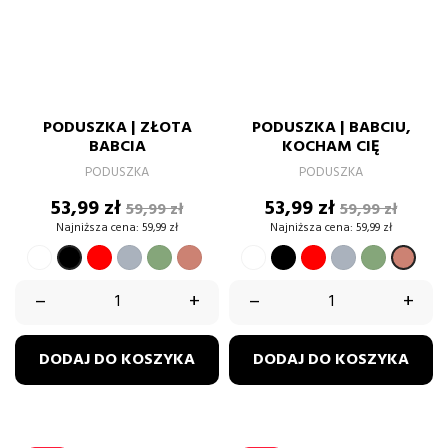
PODUSZKA | ZŁOTA
PODUSZKA | BABCIU,
BABCIA
KOCHAM CIĘ
PODUSZKA
PODUSZKA
Cena
Cena
Cena
Cena
53,99 zł
53,99 zł
59,99 zł
59,99 zł
podstawowa
podstawow
Najniższa cena:
59,99 zł
Najniższa cena:
59,99 zł
BIAŁY
CZERWONY
SZARY
ZIELONY
BRUDNY
BIAŁY
CZARNY
CZERWONY
SZARY
ZIELONY
CZARNY
BRUD
PASTELOWY
RÓŻ
PASTELO
RÓŻ
–
+
–
+
DODAJ DO KOSZYKA
DODAJ DO KOSZYKA