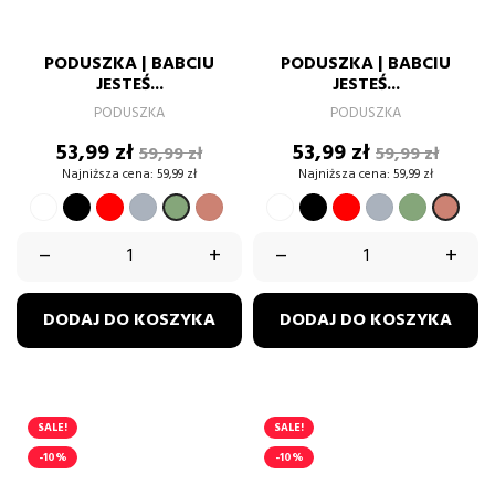
PODUSZKA | BABCIU
PODUSZKA | BABCIU
JESTEŚ...
JESTEŚ...
PODUSZKA
PODUSZKA
Cena
Cena
Cena
Cena
53,99 zł
53,99 zł
59,99 zł
59,99 zł
podstawowa
podstawow
Najniższa cena:
59,99 zł
Najniższa cena:
59,99 zł
BIAŁY
CZARNY
CZERWONY
SZARY
BRUDNY
BIAŁY
CZARNY
CZERWONY
SZARY
ZIELONY
ZIELONY
BRUD
RÓŻ
PASTELO
PASTELOWY
RÓŻ
–
+
–
+
DODAJ DO KOSZYKA
DODAJ DO KOSZYKA
SALE!
SALE!
-10%
-10%