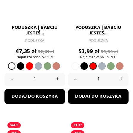
PODUSZKA | BABCIU
PODUSZKA | BABCIU
JESTEŚ...
JESTEŚ...
PODUSZKA
PODUSZKA
Cena
Cena
Cena
Cena
47,35 zł
53,99 zł
52,61 zł
59,99 zł
podstawowa
podstawow
Najniższa cena:
52,61 zł
Najniższa cena:
59,99 zł
CZARNY
CZERWONY
SZARY
ZIELONY
BRUDNY
BIAŁY
CZARNY
SZARY
ZIELONY
BRU
BIAŁY
CZERWONY
PASTELOWY
RÓŻ
PASTELO
RÓŻ
–
+
–
+
DODAJ DO KOSZYKA
DODAJ DO KOSZYKA
SALE!
SALE!