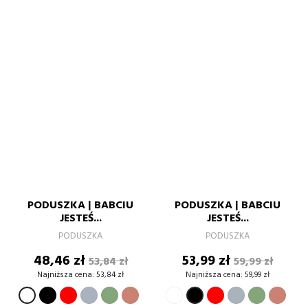
PODUSZKA | BABCIU
PODUSZKA | BABCIU
JESTEŚ...
JESTEŚ...
PODUSZKA
PODUSZKA
Cena
Cena
Cena
Cena
48,46 zł
53,99 zł
53,84 zł
59,99 zł
podstawowa
podstawow
Najniższa cena:
53,84 zł
Najniższa cena:
59,99 zł
CZARNY
CZERWONY
SZARY
ZIELONY
BRUDNY
BIAŁY
CZERWONY
SZARY
ZIELONY
BRU
BIAŁY
CZARNY