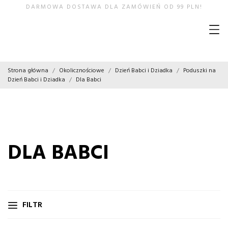
DARMOWA DOSTAWA DLA ZAMÓWIEŃ OD 99 PLN!
Strona główna
Okolicznościowe
Dzień Babci i Dziadka
Poduszki na
Dzień Babci i Dziadka
Dla Babci
DLA BABCI
FILTR