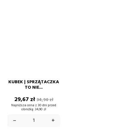
KUBEK | SPRZĄTACZKA
TO NIE...
Cena
Cena
29,67 zł
34,90 zł
podstawowa
Najniższa cena z 30 dni przed
obniżką:
34,90 zł
–
+