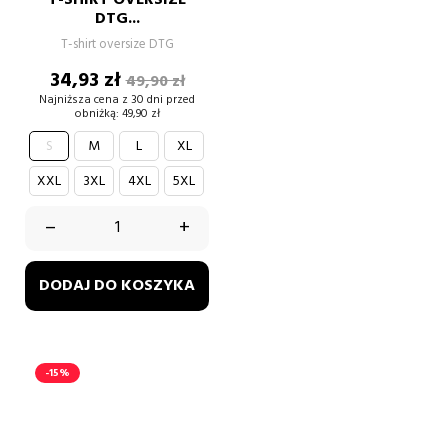
DTG...
T-shirt oversize DTG
Cena
Cena
34,93 zł
49,90 zł
podstawowa
Najniższa cena z 30 dni przed
obniżką:
49,90 zł
S
M
L
XL
XXL
3XL
4XL
5XL
–
+
DODAJ DO KOSZYKA
-15%