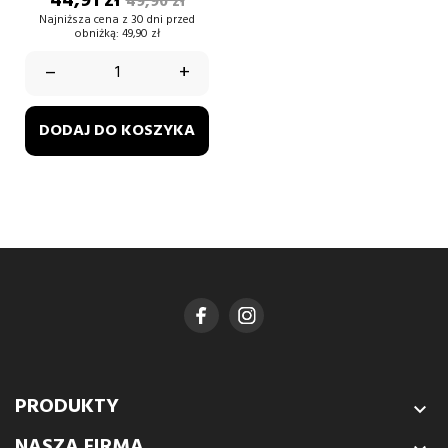
44,91 zł
49,90 zł
podstawowa
Najniższa cena z 30 dni przed
obniżką:
49,90 zł
–
+
DODAJ DO KOSZYKA
PRODUKTY

NASZA FIRMA