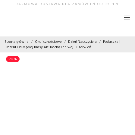
DARMOWA DOSTAWA DLA ZAMÓWIEŃ OD 99 PLN!
Strona główna
Okolicznościowe
Dzień Nauczyciela
Poduszka |
Prezent Od Mądrej Klasy Ale Trochę Leniwej - Czerwień
-10%