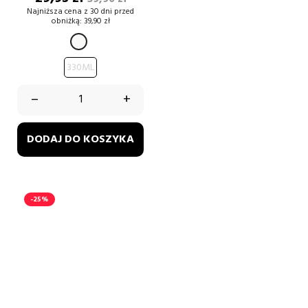
podstawowa
Najniższa cena z 30 dni przed
obniżką:
39,90 zł
BIAŁY
330ML
–
+
DODAJ DO KOSZYKA
-25%