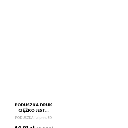
PODUSZKA DRUK
CIĘŻKO JEST...
PODUSZKA fullprint 3D
Cena
Cena