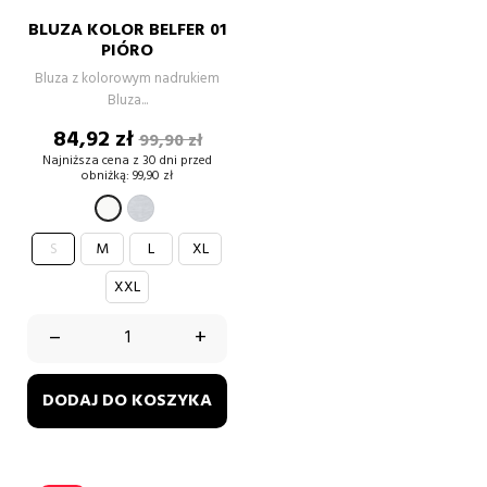
BLUZA KOLOR BELFER 01
PIÓRO
Bluza z kolorowym nadrukiem
Bluza...
Cena
Cena
84,92 zł
99,90 zł
podstawowa
Najniższa cena z 30 dni przed
obniżką:
99,90 zł
SZARY
BIAŁY
S
M
L
XL
XXL
–
+
DODAJ DO KOSZYKA