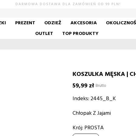
DARMOWA DOSTAWA DLA ZAMÓWIEŃ OD 99 PLN!
KI
PREZENT
ODZIEŻ
AKCESORIA
OKOLICZNO
OUTLET
TOP PRODUKTY
KOSZULKA MĘSKA | C
59,99 zł
Brutto
Indeks:
2445_B_K
Chłopak Z Jajami
Krój: PROSTA