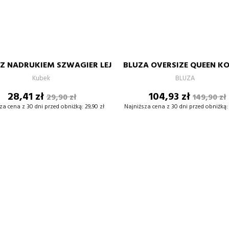
Niebieski
szary-
burgund-
granat
bi
czarno-
czarny
biały
biały
cz
biały
S
M
L
XL
XXL
Z NADRUKIEM SZWAGIER LEJ
BLUZA OVERSIZE QUEEN K
–
+
–
Kubek
BLUZA
Cena
Cena
Cena
Cena
28,41 zł
104,93 zł
29,90 zł
149,90 zł
DODAJ DO KOSZYKA
DODAJ DO KOSZYKA
podstawowa
podsta
za cena z 30 dni przed obniżką:
29,90 zł
Najniższa cena z 30 dni przed obniżką: