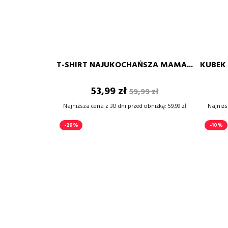
BIAŁY
CZARNY
BORDOWY
GRANATOWY
POMARAŃCZOWY
FUKSJA
SZARY
XS
S
M
L
XL
XXL
T-SHIRT NAJUKOCHAŃSZA MAMA...
KUBEK 
–
+
Cena
Cena
53,99 zł
59,99 zł
DODAJ DO KOSZYKA
podstawowa
Najniższa cena z 30 dni przed obniżką:
59,99 zł
Najniżs
-20%
-10%