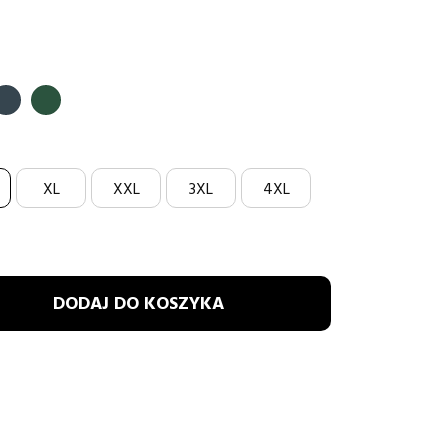
ATOWY
GRAFITOWY
BUTELKOWA
ZIELEŃ
XL
XXL
3XL
4XL
DODAJ DO KOSZYKA