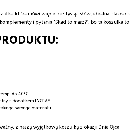
oszulka, która mówi więcej niż tysiąc słów, idealna dla os
a komplementy i pytania "Skąd to masz?", bo ta koszulka 
PRODUKTU:
w temp. do 40°C
ełny z dodatkiem LYCRA®
takiego samego materiału
 ważny, z naszą wyjątkową koszulką z okazji Dnia Ojca!