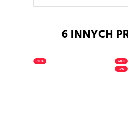
6 INNYCH P
-10%
SALE!
-5%