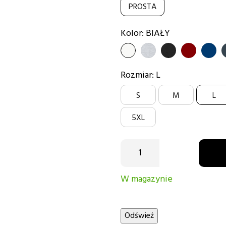
PROSTA
Kolor: BIAŁY
BIAŁY
SZARY
CZARNY
BORDOWY
GRAN
Rozmiar: L
S
M
L
5XL
W magazynie