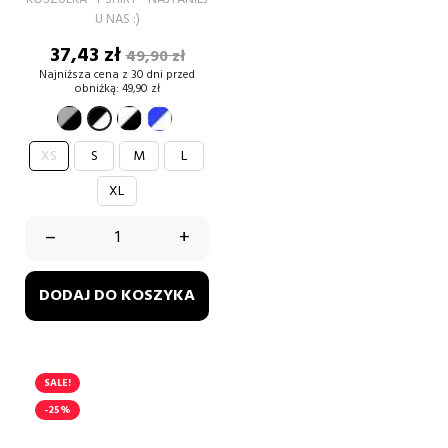
U NAS :)
Cena
Cena
37,43 zł
49,90 zł
podstawowa
Najniższa cena z 30 dni przed
obniżką:
49,90 zł
szary-
biały-
niebieski-
czarno-
czarny
czarny
biały
biały
XS
S
M
L
XL
–
+
DODAJ DO KOSZYKA
SALE!
-25%