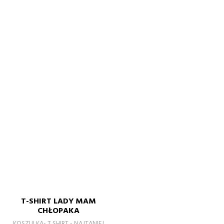
T-SHIRT LADY MAM
CHŁOPAKA
KOSZULKA- T SHIRT - NAJTANIEJ