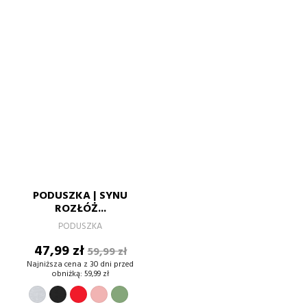
PODUSZKA | SYNU
ROZŁÓŻ...
PODUSZKA
Cena
Cena
47,99 zł
59,99 zł
podstawowa
Najniższa cena z 30 dni przed
obniżką:
59,99 zł
SZARY
CZERWONY
PUDROWY
ZIELONY
CZARNY