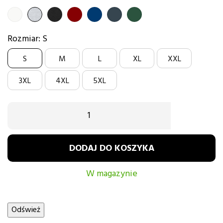
BIAŁY
SZARY
CZARNY
BORDOWY
GRANATOWY
GRAFITOWY
BUTELKOWA
ZIELEŃ
Rozmiar: S
S
M
L
XL
XXL
3XL
4XL
5XL
DODAJ DO KOSZYKA
W magazynie