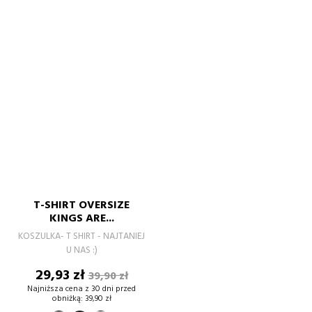
T-SHIRT OVERSIZE
KINGS ARE...
KOSZULKA- T SHIRT - NAJTANIEJ
U NAS :)
Cena
Cena
29,93 zł
39,90 zł
podstawowa
Najniższa cena z 30 dni przed
obniżką:
39,90 zł