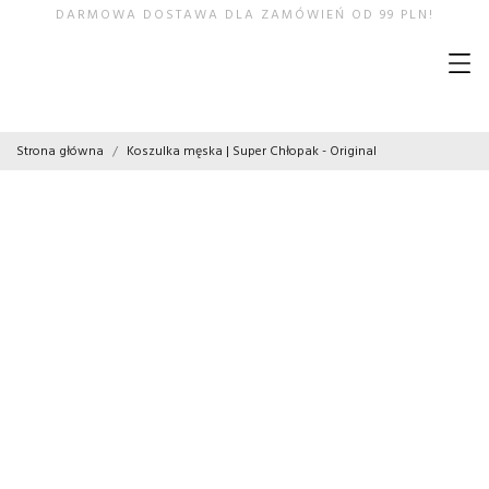
DARMOWA DOSTAWA DLA ZAMÓWIEŃ OD 99 PLN!
Strona główna
Koszulka męska | Super Chłopak - Original