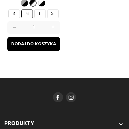
szary-
biały-
czarno-
czarny
czarny
biały
S
M
L
XL
–
+
DODAJ DO KOSZYKA
PRODUKTY
