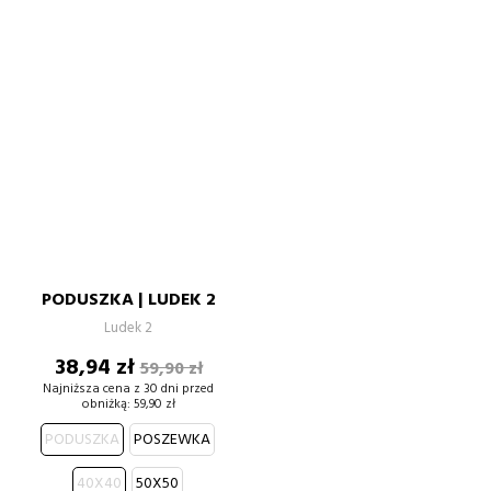
PODUSZKA | LUDEK 2
Ludek 2
Cena
Cena
38,94 zł
59,90 zł
podstawowa
Najniższa cena z 30 dni przed
obniżką:
59,90 zł
PODUSZKA
POSZEWKA
40X40
50X50