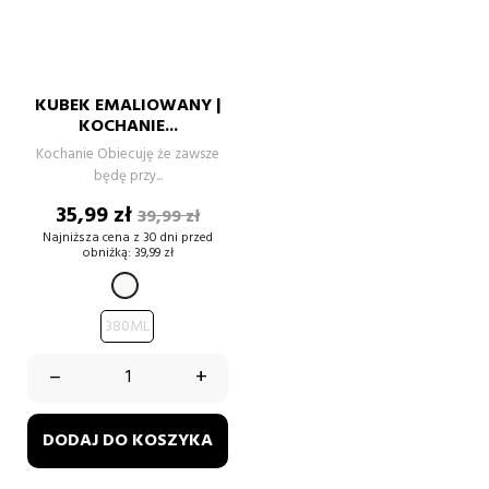
KUBEK EMALIOWANY |
KOCHANIE...
Kochanie Obiecuję że zawsze
będę przy...
Cena
Cena
35,99 zł
39,99 zł
podstawowa
Najniższa cena z 30 dni przed
obniżką:
39,99 zł
BIAŁY
380ML
–
+
DODAJ DO KOSZYKA