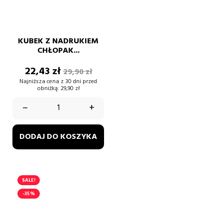
KUBEK Z NADRUKIEM
CHŁOPAK...
Cena
Cena
22,43 zł
29,90 zł
podstawowa
Najniższa cena z 30 dni przed
obniżką:
29,90 zł
–
+
DODAJ DO KOSZYKA
SALE!
-35%