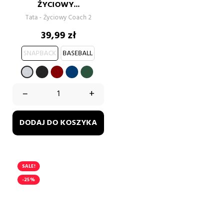
ŻYCIOWY...
Tata - Życiowy Coach 2
Cena
39,99 zł
SNAPBACK
BASEBALL
CZARNY
BORDOWY
GRANATOWY
BUTELKOWA
SZARY
ZIELEŃ
–
+
DODAJ DO KOSZYKA
SALE!
-25%