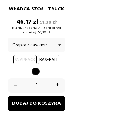
WŁADCA SZOS - TRUCK
Cena
Cena
46,17 zł
51,30 zł
podstawowa
Najniższa cena z 30 dni przed
obniżką:
51,30 zł
SNAPBACK
BASEBALL
CZARNY
–
+
DODAJ DO KOSZYKA