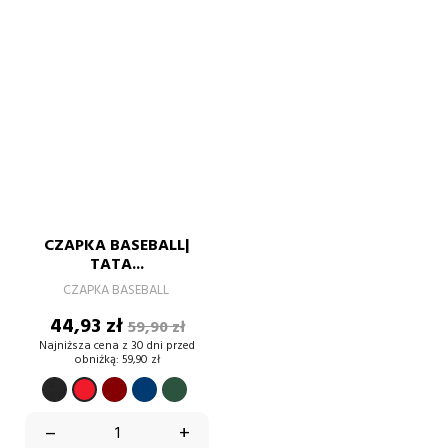
CZAPKA BASEBALL|
TATA...
CZAPKA BASEBALL
Cena
Cena
44,93 zł
59,90 zł
podstawowa
Najniższa cena z 30 dni przed
obniżką:
59,90 zł
CZARNY
BORDOWY
GRANATOWY
BUTELKOWA
CZERWONY
ZIELEŃ
–
+