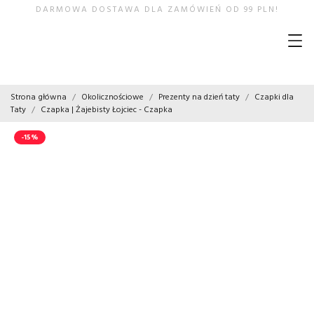
DARMOWA DOSTAWA DLA ZAMÓWIEŃ OD 99 PLN!
Strona główna
Okolicznościowe
Prezenty na dzień taty
Czapki dla
Taty
Czapka | Żajebisty Łojciec - Czapka
-15%