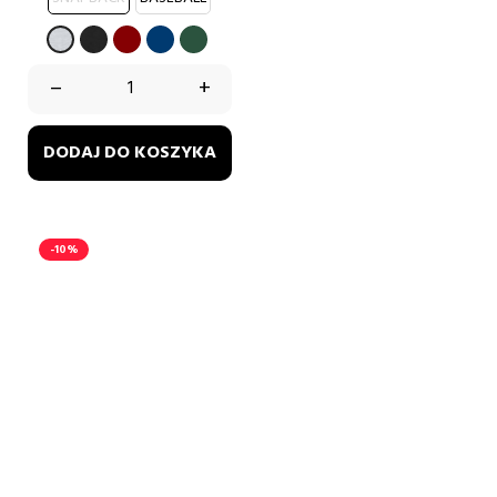
CZARNY
BORDOWY
GRANATOWY
BUTELKOWA
SZARY
ZIELEŃ
–
+
DODAJ DO KOSZYKA
-10%