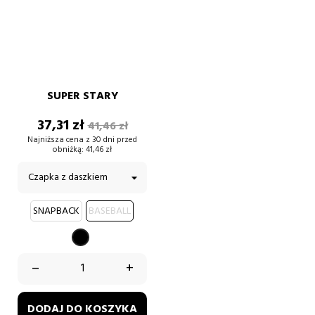
SUPER STARY
Cena
Cena
37,31 zł
41,46 zł
podstawowa
Najniższa cena z 30 dni przed
obniżką:
41,46 zł
SNAPBACK
BASEBALL
CZARNY
–
+
DODAJ DO KOSZYKA