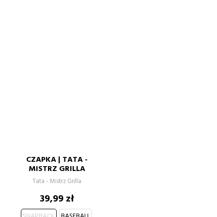
CZAPKA | TATA -
MISTRZ GRILLA
Tata - Mistrz Grilla
Cena
39,99 zł
SNAPBACK
BASEBALL