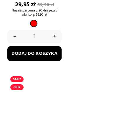
Cena
Cena
29,95 zł
59,90 zł
podstawowa
Najniższa cena z 30 dni przed
obniżką:
59,90 zł
CZERWONY
–
+
DODAJ DO KOSZYKA
SALE!
-15%