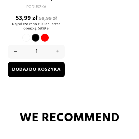
PODUSZKA
Cena
Cena
53,99 zł
59,99 zł
podstawowa
Najniższa cena z 30 dni przed
obniżką:
59,99 zł
BIAŁY
CZERWONY
CZARNY
–
+
DODAJ DO KOSZYKA
WE RECOMMEND