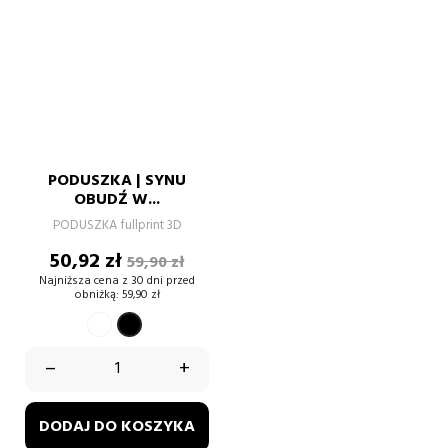
PODUSZKA | SYNU
OBUDŹ W...
PODUSZKA fullprint 3D
Cena
Cena
50,92 zł
59,90 zł
podstawowa
Najniższa cena z 30 dni przed
obniżką:
59,90 zł
BIAŁY
CZARNY
–
+
DODAJ DO KOSZYKA