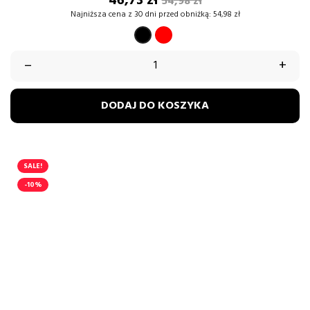
Cena
Cena
46,73 zł
54,98 zł
podstawowa
Najniższa cena z 30 dni przed obniżką:
54,98 zł
CZERWONY
CZARNY
–
+
DODAJ DO KOSZYKA
SALE!
-10%