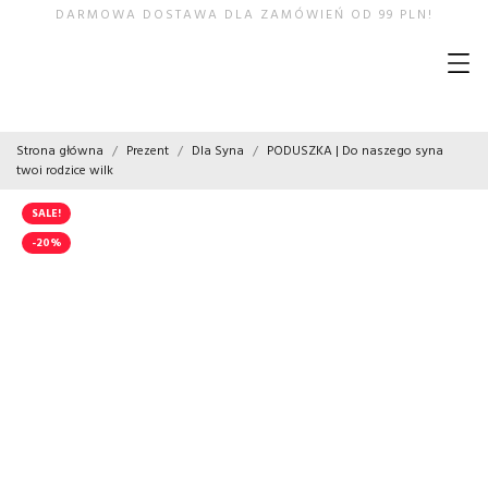
DARMOWA DOSTAWA DLA ZAMÓWIEŃ OD 99 PLN!
Strona główna
Prezent
Dla Syna
PODUSZKA | Do naszego syna
twoi rodzice wilk
SALE!
-20%