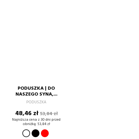
PODUSZKA | DO
NASZEGO SYNA,...
PODUSZKA
Cena
Cena
48,46 zł
53,84 zł
podstawowa
Najniższa cena z 30 dni przed
obniżką:
53,84 zł
CZARNY
CZERWONY
BIAŁY