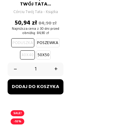
TWÓJ TATA...
Córciu Twój Tata - Książka
Cena
Cena
50,94 zł
84,90 zł
podstawowa
Najniższa cena z 30 dni przed
obniżką:
84,90 zł
PODUSZKA
POSZEWKA
40X40
50X50
–
+
DODAJ DO KOSZYKA
SALE!
-10%