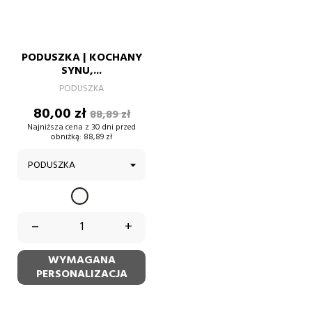
PODUSZKA | KOCHANY
SYNU,...
PODUSZKA
Cena
Cena
80,00 zł
88,89 zł
podstawowa
Najniższa cena z 30 dni przed
obniżką:
88,89 zł
BIAŁY
–
+
WYMAGANA
PERSONALIZACJA