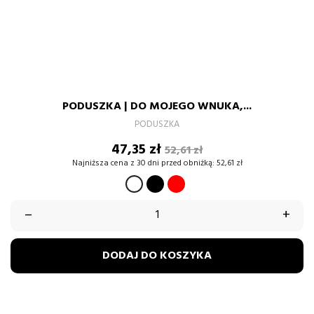
PODUSZKA | DO MOJEGO WNUKA,...
PODUSZKA
Cena
Cena
47,35 zł
52,61 zł
podstawowa
Najniższa cena z 30 dni przed obniżką:
52,61 zł
CZARNY
CZERWONY
BIAŁY
–
+
DODAJ DO KOSZYKA