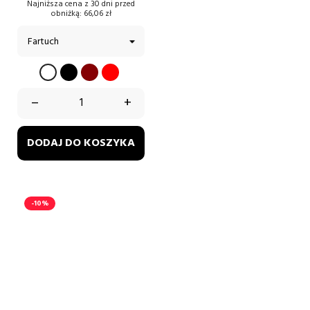
podstawowa
Najniższa cena z 30 dni przed
obniżką:
66,06 zł
CZARNY
BORDOWY
CZERWONY
BIAŁY
–
+
DODAJ DO KOSZYKA
-10%