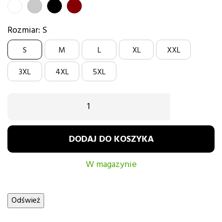
BIAŁY
SZARY
CZARNY
BORDOWY
Rozmiar: S
S
M
L
XL
XXL
3XL
4XL
5XL
DODAJ DO KOSZYKA
W magazynie