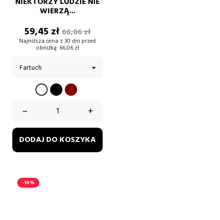
NIEKTÓRZY LUDZIE NIE
WIERZĄ...
Cena
Cena
59,45 zł
66,06 zł
podstawowa
Najniższa cena z 30 dni przed
obniżką:
66,06 zł
CZARNY
BORDOWY
BIAŁY
–
+
DODAJ DO KOSZYKA
-10%