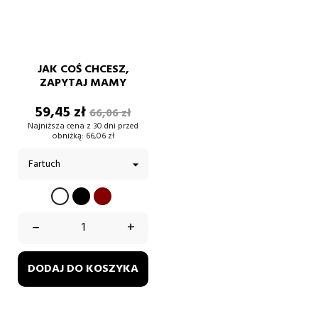
JAK COŚ CHCESZ,
ZAPYTAJ MAMY
Cena
Cena
59,45 zł
66,06 zł
podstawowa
Najniższa cena z 30 dni przed
obniżką:
66,06 zł
CZARNY
BORDOWY
BIAŁY
–
+
DODAJ DO KOSZYKA