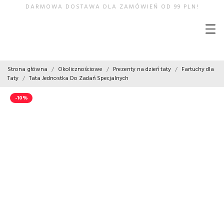
DARMOWA DOSTAWA DLA ZAMÓWIEŃ OD 99 PLN!
Strona główna
Okolicznościowe
Prezenty na dzień taty
Fartuchy dla
Taty
Tata Jednostka Do Zadań Specjalnych
-10%