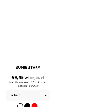
SUPER STARY
Cena
Cena
59,45 zł
66,06 zł
podstawowa
Najniższa cena z 30 dni przed
obniżką:
66,06 zł
CZARNY
CZERWONY
BIAŁY