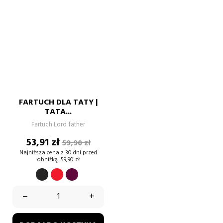
FARTUCH DLA TATY |
TATA...
Fartuch Lord father
Cena
Cena
53,91 zł
59,90 zł
podstawowa
Najniższa cena z 30 dni przed
obniżką:
59,90 zł
CZERWONY
burgund
CZARNY
–
+