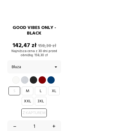
GOOD VIBES ONLY -
BLACK
Cena
Cena
142,47 zł
158,30 zł
podstawowa
Najniższa cena z 30 dni przed
obniżką:
158,30 zł
BIAŁY
SZARY
BORDOWY
GRANATOWY
CZARNY
S
M
L
XL
XXL
3XL
Z KAPTUREM
–
+