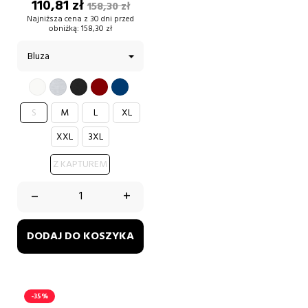
Cena
Cena
110,81 zł
158,30 zł
podstawowa
Najniższa cena z 30 dni przed
obniżką:
158,30 zł
BIAŁY
SZARY
BORDOWY
GRANATOWY
CZARNY
S
M
L
XL
XXL
3XL
Z KAPTUREM
–
+
DODAJ DO KOSZYKA
-35%