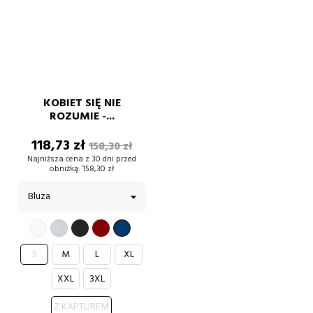
KOBIET SIĘ NIE
ROZUMIE -...
Cena
Cena
118,73 zł
158,30 zł
podstawowa
Najniższa cena z 30 dni przed
obniżką:
158,30 zł
BIAŁY
SZARY
CZARNY
BORDOWY
GRANATOWY
S
M
L
XL
XXL
3XL
Z KAPTUREM