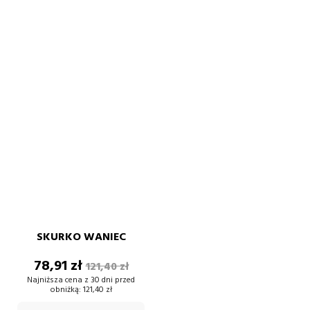
SKURKO WANIEC
Cena
Cena
78,91 zł
121,40 zł
podstawowa
Najniższa cena z 30 dni przed
obniżką:
121,40 zł