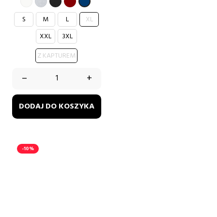
BIAŁY
SZARY
CZARNY
BORDOWY
GRANATOWY
S
M
L
XL
XXL
3XL
Z KAPTUREM
–
+
DODAJ DO KOSZYKA
-10%