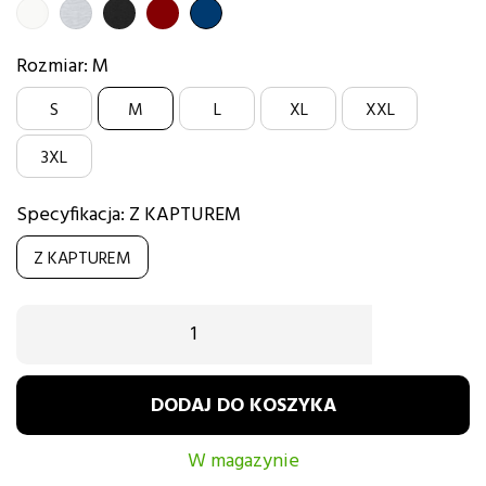
BIAŁY
SZARY
CZARNY
BORDOWY
GRANATOWY
Rozmiar: M
S
M
L
XL
XXL
3XL
Specyfikacja: Z KAPTUREM
Z KAPTUREM
DODAJ DO KOSZYKA
W magazynie