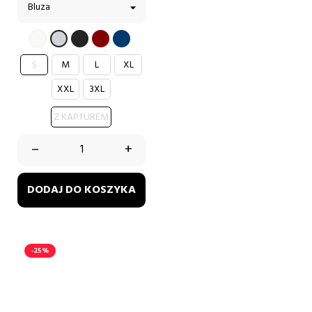
BIAŁY
CZARNY
BORDOWY
GRANATOWY
SZARY
S
M
L
XL
XXL
3XL
Z KAPTUREM
–
+
DODAJ DO KOSZYKA
-25%