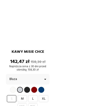
KAWY MISIE CHCE
Cena
Cena
142,47 zł
158,30 zł
podstawowa
Najniższa cena z 30 dni przed
obniżką:
158,30 zł
BIAŁY
CZARNY
BORDOWY
GRANATOWY
SZARY
S
M
L
XL