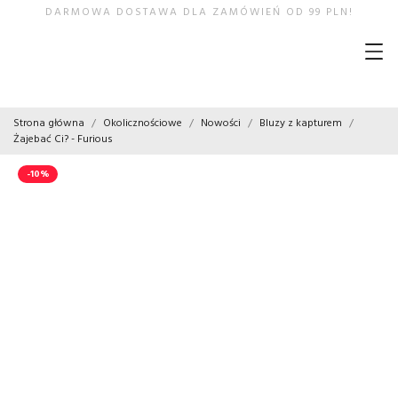
DARMOWA DOSTAWA DLA ZAMÓWIEŃ OD 99 PLN!
Strona główna
Okolicznościowe
Nowości
Bluzy z kapturem
Żajebać Ci? - Furious
-10%