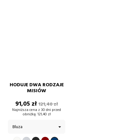
HODUJE DWA RODZAJE
MISIÓW
Cena
Cena
91,05 zł
121,40 zł
podstawowa
Najniższa cena z 30 dni przed
obniżką:
121,40 zł