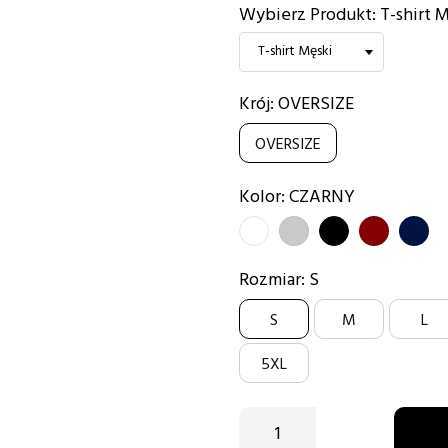
Wybierz Produkt: T-shirt M
Krój: OVERSIZE
OVERSIZE
Kolor: CZARNY
BIAŁY
SZARY
CZARNY
BORDOWY
GRAN
Rozmiar: S
S
M
L
5XL