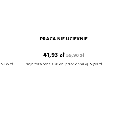
Y
NATOWY
POMARAŃCZOWY
BIAŁY
SZARY
BORDOWY
GRANATOWY
POMARAŃCZOWY
CZARNY
XS
S
M
L
XL
XXL
PRACA NIE UCIEKNIE
+
–
+
Cena
Cena
41,93 zł
59,90 zł
DODAJ DO KOSZYKA
wowa
podstawowa
53,75 zł
Najniższa cena z 30 dni przed obniżką:
59,90 zł