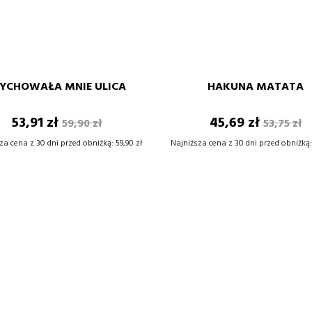
BIAŁY
SZARY
BORDOWY
GRANATOWY
POMARAŃCZOWY
BIAŁY
SZARY
BORDOW
GRA
CZARNY
CZARNY
XS
S
M
L
XS
S
M
L
XL
XXL
XL
XXL
YCHOWAŁA MNIE ULICA
HAKUNA MATATA
–
+
–
Cena
Cena
Cena
Cena
53,91 zł
45,69 zł
59,90 zł
53,75 zł
DODAJ DO KOSZYKA
DODAJ DO KOSZYKA
podstawowa
podsta
za cena z 30 dni przed obniżką:
59,90 zł
Najniższa cena z 30 dni przed obniżką: