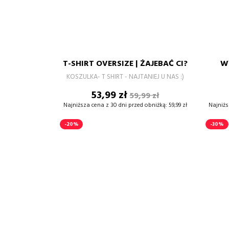
CZERWONY
POMARAŃCZOWY
Żółty
burgund
Zielony
S
M
L
XL
XXL
3XL
T-SHIRT OVERSIZE | ŻAJEBAĆ CI?
W
–
+
KOSZULKA- T SHIRT - NAJTANIEJ U NAS :)
Cena
Cena
53,99 zł
59,99 zł
DODAJ DO KOSZYKA
podstawowa
Najniższa cena z 30 dni przed obniżką:
59,99 zł
Najniżs
-20%
-30%