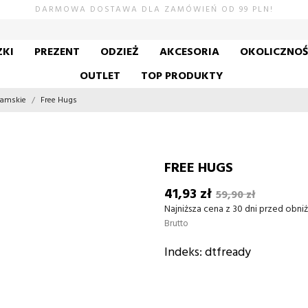
DARMOWA DOSTAWA DLA ZAMÓWIEŃ OD 99 PLN!
KI
PREZENT
ODZIEŻ
AKCESORIA
OKOLICZNO
OUTLET
TOP PRODUKTY
 Damskie
Free Hugs
FREE HUGS
41,93 zł
59,90 zł
Najniższa cena z 30 dni przed obniż
Brutto
Indeks:
dtfready