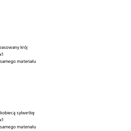
pasowany krój
x1
 samego materiału
 kobiecą sylwetkę
x1
 samego materiału