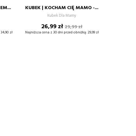
EM...
KUBEK | KOCHAM CIĘ MAMO -...
+
–
+
Kubek Dla Mamy
Cena
Cena
26,99 zł
29,99 zł
DODAJ DO KOSZYKA
wowa
podstawowa
34,90 zł
Najniższa cena z 30 dni przed obniżką:
29,99 zł