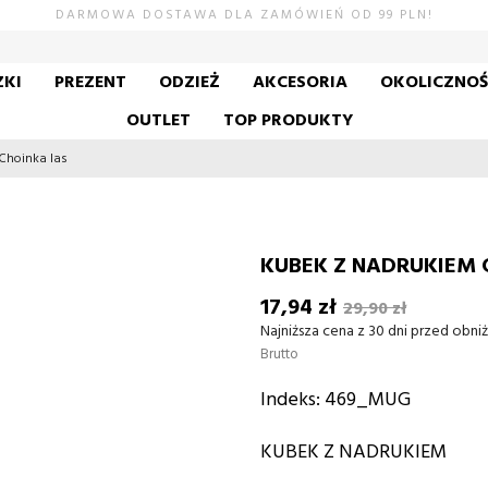
DARMOWA DOSTAWA DLA ZAMÓWIEŃ OD 99 PLN!
KI
PREZENT
ODZIEŻ
AKCESORIA
OKOLICZNO
OUTLET
TOP PRODUKTY
Choinka las
KUBEK Z NADRUKIEM 
17,94 zł
29,90 zł
Najniższa cena z 30 dni przed obniż
Brutto
Indeks:
469_MUG
KUBEK Z NADRUKIEM