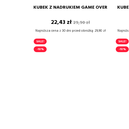
KUBEK Z NADRUKIEM GAME OVER
KUBE
–
+
Cena
Cena
22,43 zł
29,90 zł
DODAJ DO KOSZYKA
podstawowa
Najniższa cena z 30 dni przed obniżką:
29,90 zł
Najniżs
SALE!
SALE!
-10%
-10%