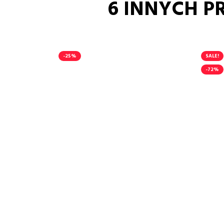
6 INNYCH P
-25%
SALE!
-72%