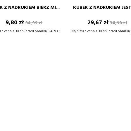
K Z NADRUKIEM BIERZ MI...
KUBEK Z NADRUKIEM JEST
–
+
–
Cena
Cena
Cena
Cena
9,80 zł
29,67 zł
34,99 zł
34,90 zł
DODAJ DO KOSZYKA
DODAJ DO KOSZYKA
podstawowa
podsta
za cena z 30 dni przed obniżką:
34,99 zł
Najniższa cena z 30 dni przed obniżką: