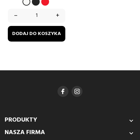
CZARNY
CZERWONY
BIAŁY
–
+
DODAJ DO KOSZYKA
PRODUKTY

NASZA FIRMA
