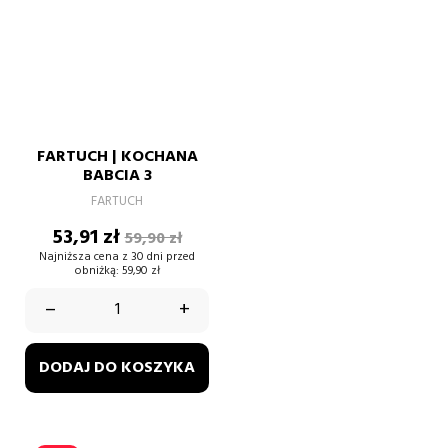
FARTUCH | KOCHANA
BABCIA 3
FARTUCH
Cena
Cena
53,91 zł
59,90 zł
podstawowa
Najniższa cena z 30 dni przed
obniżką:
59,90 zł
–
+
DODAJ DO KOSZYKA