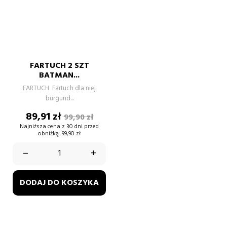
FARTUCH 2 SZT
BATMAN...
FARTUCH Fartuch dla niej
burgund...
Cena
Cena
89,91 zł
99,90 zł
podstawowa
Najniższa cena z 30 dni przed
obniżką:
99,90 zł
–
+
DODAJ DO KOSZYKA