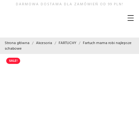
DARMOWA DOSTAWA DLA ZAMÓWIEŃ OD 99 PLN!
Strona główna
Akcesoria
FARTUCHY
Fartuch mama robi najlepsze
schabowe
SALE!