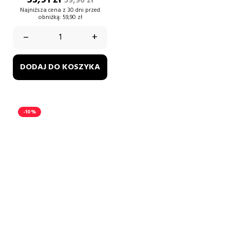
53,91 zł
59,90 zł
podstawowa
Najniższa cena z 30 dni przed
obniżką:
59,90 zł
–
+
DODAJ DO KOSZYKA
-10%