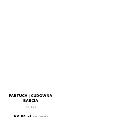
FARTUCH | CUDOWNA
BABCIA
FARTUCH
Cena
Cena