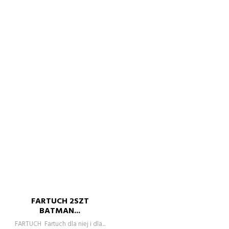
FARTUCH 2SZT
BATMAN...
FARTUCH Fartuch dla niej i dla...