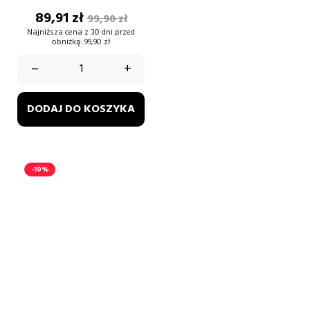
Cena
Cena
89,91 zł
99,90 zł
podstawowa
Najniższa cena z 30 dni przed
obniżką:
99,90 zł
–
+
DODAJ DO KOSZYKA
-10%