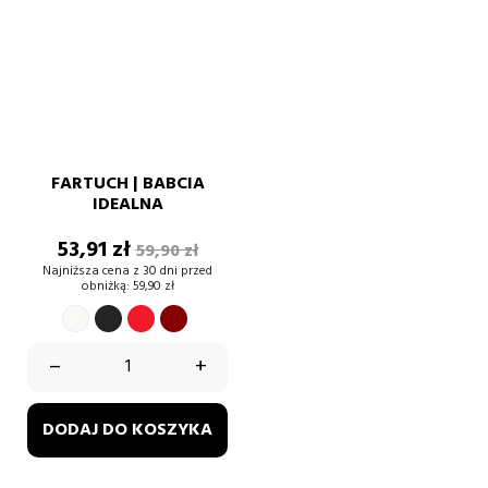
FARTUCH | BABCIA
IDEALNA
Cena
Cena
53,91 zł
59,90 zł
podstawowa
Najniższa cena z 30 dni przed
obniżką:
59,90 zł
BIAŁY
CZERWONY
BORDOWY
CZARNY
–
+
DODAJ DO KOSZYKA