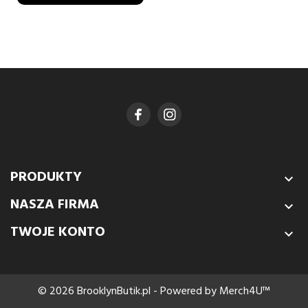
PRODUKTY

NASZA FIRMA

TWOJE KONTO

© 2026 BrooklynButik.pl - Powered by Merch4U™