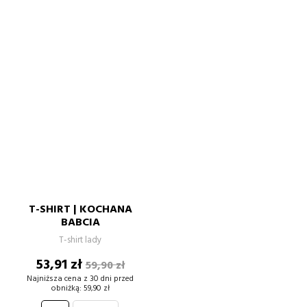
T-SHIRT | KOCHANA
BABCIA
T-shirt lady
Cena
Cena
53,91 zł
59,90 zł
podstawowa
Najniższa cena z 30 dni przed
obniżką:
59,90 zł