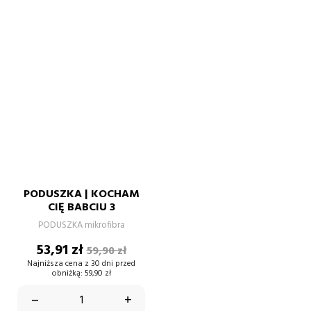
PODUSZKA | KOCHAM
CIĘ BABCIU 3
PODUSZKA mikrofibra
Cena
Cena
53,91 zł
59,90 zł
podstawowa
Najniższa cena z 30 dni przed
obniżką:
59,90 zł
–
+