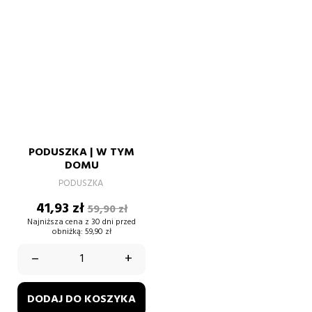
PODUSZKA | W TYM
DOMU
PODUSZKA
Cena
Cena
41,93 zł
59,90 zł
podstawowa
Najniższa cena z 30 dni przed
obniżką:
59,90 zł
–
+
DODAJ DO KOSZYKA