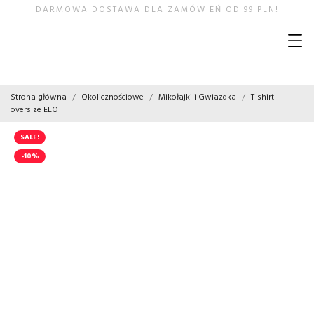
DARMOWA DOSTAWA DLA ZAMÓWIEŃ OD 99 PLN!
Strona główna
Okolicznościowe
Mikołajki i Gwiazdka
T-shirt
oversize ELO
SALE!
-10%