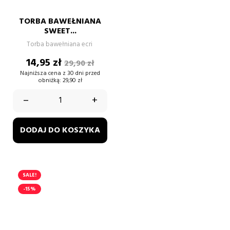
TORBA BAWEŁNIANA
SWEET...
Torba bawełniana ecri
Cena
Cena
14,95 zł
29,90 zł
podstawowa
Najniższa cena z 30 dni przed
obniżką:
29,90 zł
–
+
DODAJ DO KOSZYKA
SALE!
-15%