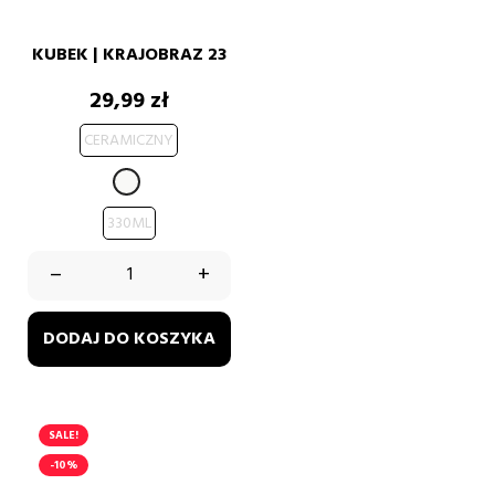
KUBEK | KRAJOBRAZ 23
Cena
29,99 zł
CERAMICZNY
BIAŁY
330ML
–
+
DODAJ DO KOSZYKA
SALE!
-10%