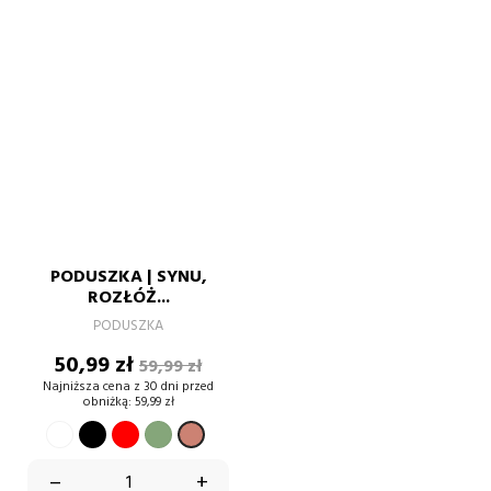
PODUSZKA | SYNU,
ROZŁÓŻ...
PODUSZKA
Cena
Cena
50,99 zł
59,99 zł
podstawowa
Najniższa cena z 30 dni przed
obniżką:
59,99 zł
BIAŁY
CZARNY
CZERWONY
ZIELONY
BRUDNY
PASTELOWY
RÓŻ
–
+