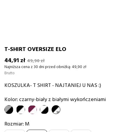
T-SHIRT OVERSIZE ELO
44,91 zł
49,90 zł
Najniższa cena z 30 dni przed obniżką:
49,90 zł
Brutto
KOSZULKA- T SHIRT - NAJTANIEJ U NAS :)
Kolor: czarny-biały z białymi wykończeniami
szary-
czarno-
burgund-
biały-
czarny-
czarny
biały
biały
czarny
biały
Rozmiar: M
z