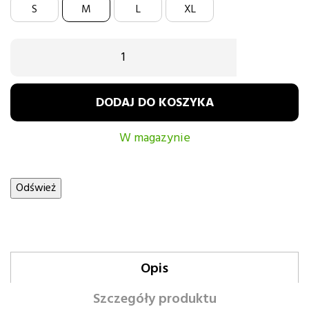
białymi
S
M
L
XL
wykończeniami
DODAJ DO KOSZYKA
W magazynie
Opis
Szczegóły produktu