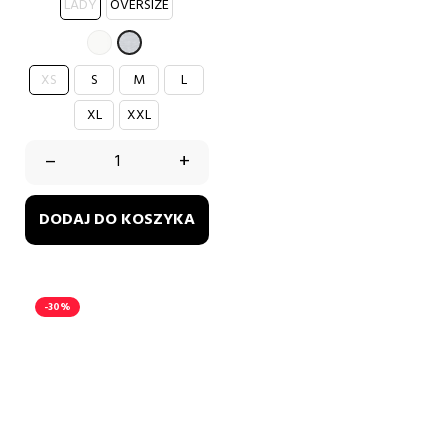
LADY
OVERSIZE
BIAŁY
SZARY
XS
S
M
L
XL
XXL
–
+
DODAJ DO KOSZYKA
-30%