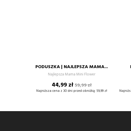
BAWEŁNA
CZERWONY
SZARY
ZIELONY
BRUDNY
BIAŁY
PASTELOWY
RÓŻ
40X40
50X50
PODUSZKA | NAJLEPSZA MAMA...
–
+
Najlepsza Mama Mini Flower
Cena
Cena
44,99 zł
59,99 zł
DODAJ DO KOSZYKA
podstawowa
Najniższa cena z 30 dni przed obniżką:
59,99 zł
Najniżs