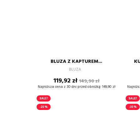
CZARNY
SZARY
S
M
L
XL
XXL
BLUZA Z KAPTUREM...
KU
–
+
BLUZA
Cena
Cena
119,92 zł
149,90 zł
DODAJ DO KOSZYKA
podstawowa
Najniższa cena z 30 dni przed obniżką:
149,90 zł
Najniżs
SALE!
SALE!
-25%
-35%