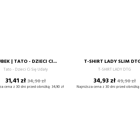
BIAŁY
XS
S
M
L
330ML
XL
BEK | TATO - DZIECI CI...
T-SHIRT LADY SLIM DTG.
–
+
–
Tato - Dzieci Ci Się Udały
T-SHIRT LADY DTG
Cena
Cena
Cena
Cena
31,41 zł
34,93 zł
34,90 zł
49,90 zł
DODAJ DO KOSZYKA
DODAJ DO KOSZYKA
podstawowa
podsta
za cena z 30 dni przed obniżką:
34,90 zł
Najniższa cena z 30 dni przed obniżką: