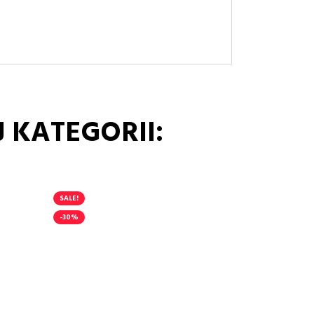
 KATEGORII:
SALE!
-30%