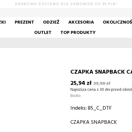
DARMOWA DOSTAWA DLA ZAMÓWIEŃ OD 99 PLN!
KI
PREZENT
ODZIEŻ
AKCESORIA
OKOLICZNO
OUTLET
TOP PRODUKTY
CZAPKA SNAPBACK CA
25,94 zł
39,90 zł
Najniższa cena z 30 dni przed obniż
Brutto
Indeks:
85_C_DTF
CZAPKA SNAPBACK