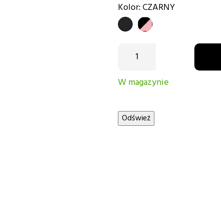
Kolor: CZARNY
CZARNY
czarno-
różowy
W magazynie