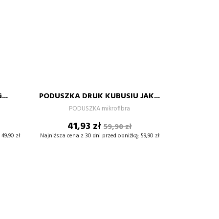
..
PODUSZKA DRUK KUBUSIU JAK...
+
–
+
PODUSZKA mikrofibra
Cena
Cena
41,93 zł
59,90 zł
DODAJ DO KOSZYKA
wowa
podstawowa
49,90 zł
Najniższa cena z 30 dni przed obniżką:
59,90 zł