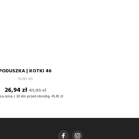
PODUSZKA
POSZEWKA
40X40
50X50
PODUSZKA | KOTKI 46
–
+
Kotki 46
Cena
Cena
26,94 zł
41,45 zł
DODAJ DO KOSZYKA
podstawowa
za cena z 30 dni przed obniżką:
41,45 zł