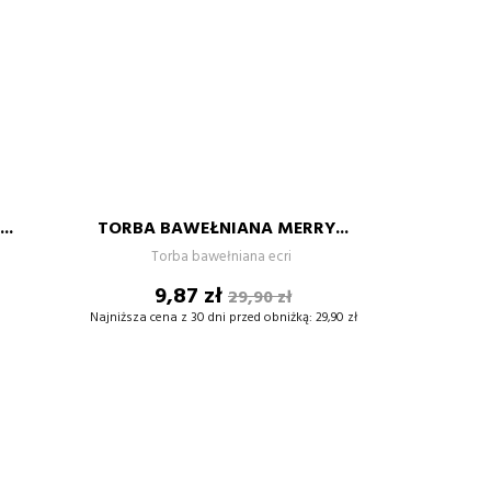
..
TORBA BAWEŁNIANA MERRY...
+
–
+
Torba bawełniana ecri
Cena
Cena
9,87 zł
29,90 zł
DODAJ DO KOSZYKA
podstawowa
Najniższa cena z 30 dni przed obniżką:
29,90 zł