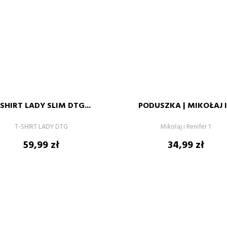
PODUSZKA
POSZEWKA
XS
S
M
L
XL
40X40
50X50
-SHIRT LADY SLIM DTG...
PODUSZKA | MIKOŁAJ I.
–
+
–
T-SHIRT LADY DTG
Mikołaj i Renifer 1
DODAJ DO KOSZYKA
DODAJ DO KOSZYKA
Cena
Cena
59,99 zł
34,99 zł