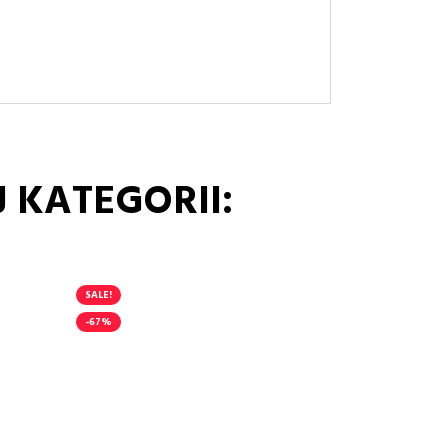
 KATEGORII:
SALE!
-67%