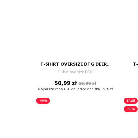
S
M
L
XL
XXL
T-SHIRT OVERSIZE DTG DEER...
T
–
+
T-shirt oversize DTG
Cena
Cena
50,99 zł
59,99 zł
DODAJ DO KOSZYKA
podstawowa
Najniższa cena z 30 dni przed obniżką:
59,99 zł
-40%
SALE!
-10%