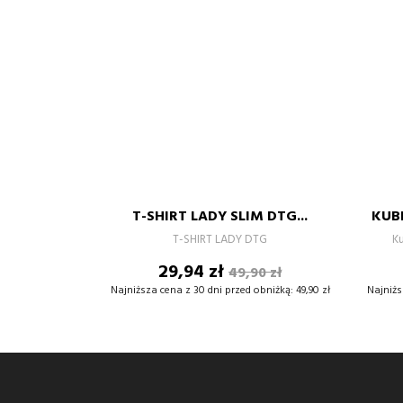
XS
S
M
L
XL
T-SHIRT LADY SLIM DTG...
KUBE
–
+
T-SHIRT LADY DTG
Ku
Cena
Cena
29,94 zł
49,90 zł
DODAJ DO KOSZYKA
podstawowa
Najniższa cena z 30 dni przed obniżką:
49,90 zł
Najniżs