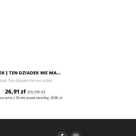
K | TEN DZIADEK NIE MA...
–
+
bek Ten dziadek nie ma sobie...
Cena
Cena
26,91 zł
29,90 zł
DODAJ DO KOSZYKA
podstawowa
za cena z 30 dni przed obniżką:
29,90 zł