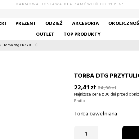
DARMOWA DOSTAWA DLA ZAMÓWIEŃ OD 99 PLN!
KI
PREZENT
ODZIEŻ
AKCESORIA
OKOLICZNO
OUTLET
TOP PRODUKTY
Torba dtg PRZYTULIĆ
TORBA DTG PRZYTULI
22,41 zł
24,90 zł
Najniższa cena z 30 dni przed obniż
Brutto
Torba bawełniana