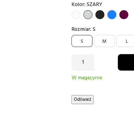
Kolor: SZARY
BIAŁY
SZARY
CZARNY
Niebieski
burgun
Rozmiar: S
S
M
L
W magazynie