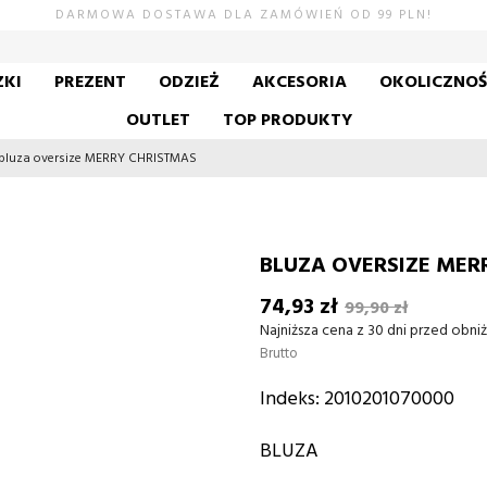
DARMOWA DOSTAWA DLA ZAMÓWIEŃ OD 99 PLN!
KI
PREZENT
ODZIEŻ
AKCESORIA
OKOLICZNO
OUTLET
TOP PRODUKTY
bluza oversize MERRY CHRISTMAS
BLUZA OVERSIZE MER
74,93 zł
99,90 zł
Najniższa cena z 30 dni przed obniż
Brutto
Indeks:
2010201070000
BLUZA