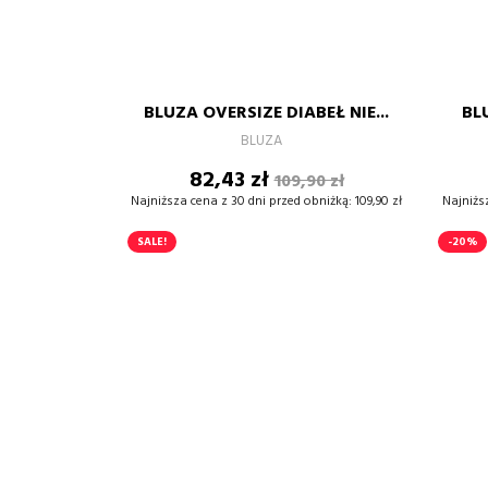
czarny
biały
biały
czarny
biały
biały
S
M
L
XL
XXL
BLUZA OVERSIZE DIABEŁ NIE...
BL
–
+
BLUZA
Cena
Cena
82,43 zł
109,90 zł
DODAJ DO KOSZYKA
podstawowa
Najniższa cena z 30 dni przed obniżką:
109,90 zł
Najniżs
SALE!
-20%