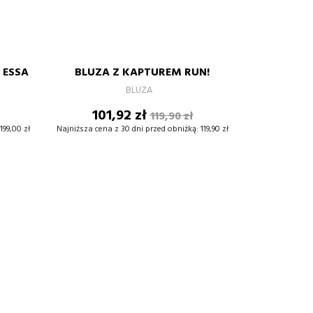
RÓŻ
burgund
S
M
L
XL
 ESSA
BLUZA Z KAPTUREM RUN!
+
–
+
BLUZA
Cena
Cena
101,92 zł
119,90 zł
DODAJ DO KOSZYKA
wowa
podstawowa
199,00 zł
Najniższa cena z 30 dni przed obniżką:
119,90 zł