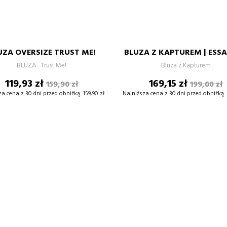
czarny
biały
biały
biały
czarny
biały
XXL
3XL
S
M
L
XL
XXL
Z KAPTUREM
UZA OVERSIZE TRUST ME!
BLUZA Z KAPTUREM | ESSA
–
+
–
BLUZA Trust Me!
Bluza z Kapturem
Cena
Cena
Cena
Cena
119,93 zł
169,15 zł
159,90 zł
199,00 zł
DODAJ DO KOSZYKA
DODAJ DO KOSZYKA
podstawowa
podsta
za cena z 30 dni przed obniżką:
159,90 zł
Najniższa cena z 30 dni przed obniżką: