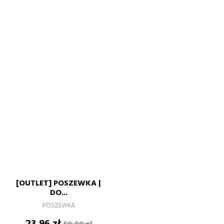
[OUTLET] POSZEWKA |
DO...
POSZEWKA
Cena
Cena