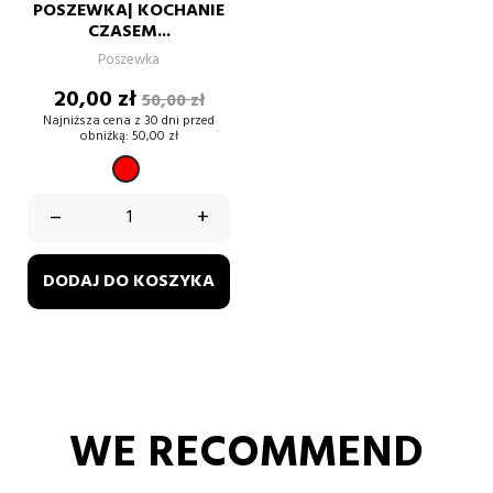
POSZEWKA| KOCHANIE
CZASEM...
Poszewka
Cena
Cena
20,00 zł
50,00 zł
podstawowa
Najniższa cena z 30 dni przed
obniżką:
50,00 zł
CZERWONY
–
+
DODAJ DO KOSZYKA
WE RECOMMEND