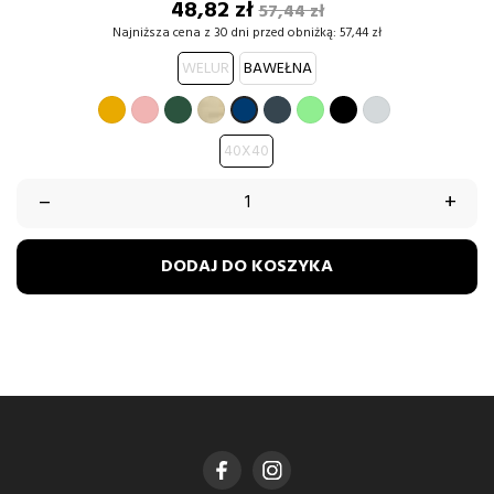
Cena
Cena
48,82 zł
57,44 zł
podstawowa
Najniższa cena z 30 dni przed obniżką:
57,44 zł
WELUR
BAWEŁNA
MUSZTARDOWY
PUDROWY
BUTELKOWA
BEŻOWY
GRAFITOWY
MIĘTOWY
CZARNY
JASNY
GRANATOWY
RÓŻ
ZIELEŃ
(W)
SZARY
40X40
–
+
DODAJ DO KOSZYKA