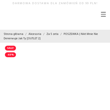
DARMOWA DOSTAWA DLA ZAMÓWIEŃ OD 99 PLN!
Strona główna
Akcesoria
Za 5 zeta
POSZEWKA | Nikt Mnie Nie
Denerwuje Jak Ty [OUTLET 2]
SALE!
-60%