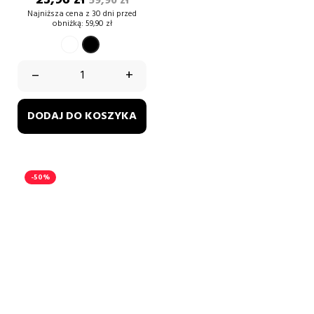
23,96 zł
59,90 zł
podstawowa
Najniższa cena z 30 dni przed
obniżką:
59,90 zł
BIAŁY
CZARNY
–
+
DODAJ DO KOSZYKA
-50%