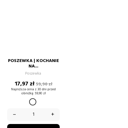
POSZEWKA | KOCHANIE
NA...
Poszewka
Cena
Cena
17,97 zł
59,90 zł
podstawowa
Najniższa cena z 30 dni przed
obniżką:
59,90 zł
BIAŁY
–
+