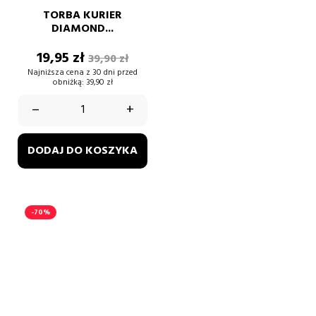
TORBA KURIER
DIAMOND...
Cena
Cena
19,95 zł
39,90 zł
podstawowa
Najniższa cena z 30 dni przed
obniżką:
39,90 zł
–
+
DODAJ DO KOSZYKA
-70%