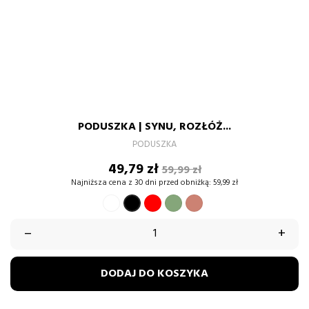
PODUSZKA | SYNU, ROZŁÓŻ...
PODUSZKA
Cena
Cena
49,79 zł
59,99 zł
podstawowa
Najniższa cena z 30 dni przed obniżką:
59,99 zł
BIAŁY
CZERWONY
ZIELONY
BRUDNY
CZARNY
PASTELOWY
RÓŻ
–
+
DODAJ DO KOSZYKA