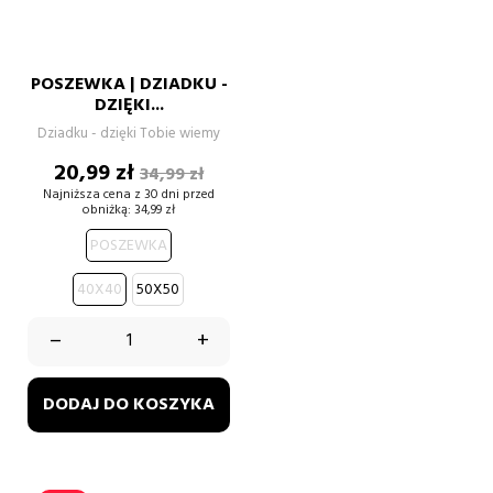
POSZEWKA | DZIADKU -
DZIĘKI...
Dziadku - dzięki Tobie wiemy
Cena
Cena
20,99 zł
34,99 zł
podstawowa
Najniższa cena z 30 dni przed
obniżką:
34,99 zł
POSZEWKA
40X40
50X50
–
+
DODAJ DO KOSZYKA