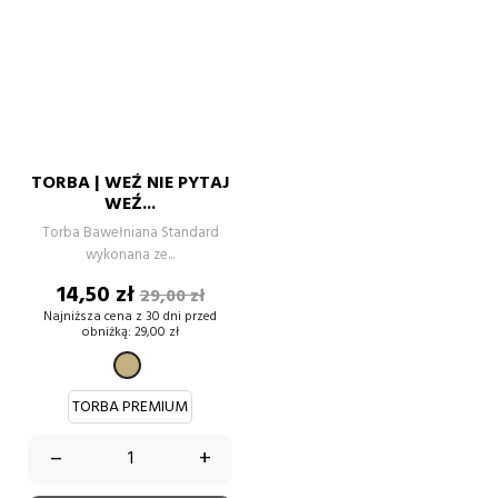
TORBA | WEŹ NIE PYTAJ
WEŹ...
Torba Bawełniana Standard
wykonana ze...
Cena
Cena
14,50 zł
29,00 zł
podstawowa
Najniższa cena z 30 dni przed
obniżką:
29,00 zł
BEŻOWY
TORBA PREMIUM
–
+