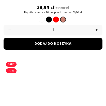
Cena
Cena
38,94 zł
59,90 zł
podstawowa
Najniższa cena z 30 dni przed obniżką:
59,90 zł
BIAŁY
CZARNY
CZERWONY
BRUDNY
RÓŻ
–
+
DODAJ DO KOSZYKA
SALE!
-17%