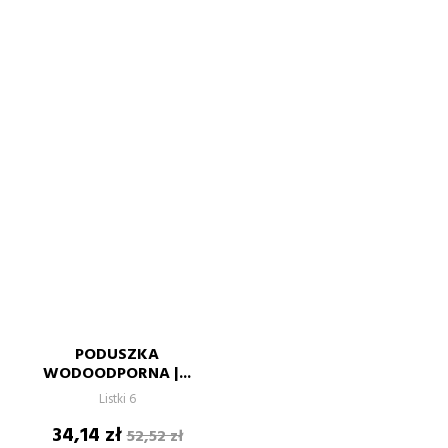
PODUSZKA
WODOODPORNA |...
Listki 6
Cena
Cena
34,14 zł
52,52 zł