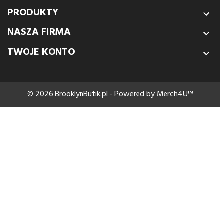
PRODUKTY

NASZA FIRMA

TWOJE KONTO

© 2026 BrooklynButik.pl - Powered by Merch4U™