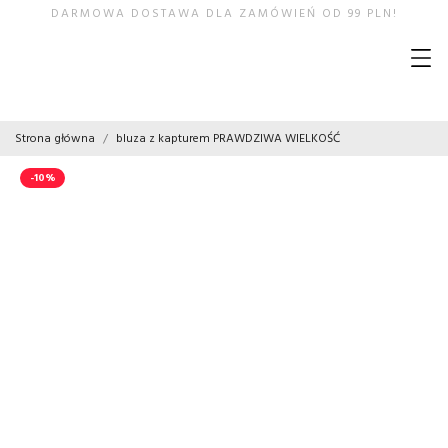
DARMOWA DOSTAWA DLA ZAMÓWIEŃ OD 99 PLN!
Strona główna
bluza z kapturem PRAWDZIWA WIELKOŚĆ
-10%