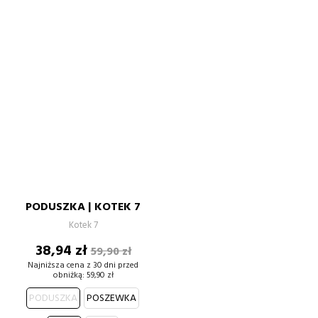
PODUSZKA | KOTEK 7
Kotek 7
Cena
Cena
38,94 zł
59,90 zł
podstawowa
Najniższa cena z 30 dni przed
obniżką:
59,90 zł
PODUSZKA
POSZEWKA