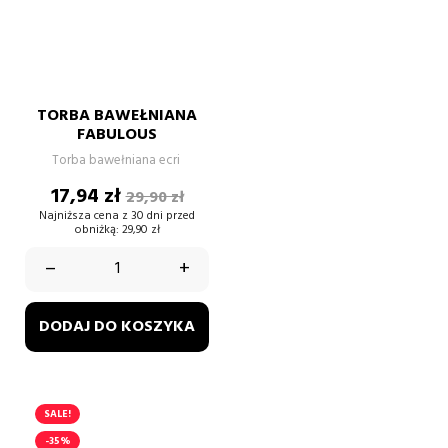
TORBA BAWEŁNIANA
FABULOUS
Torba bawełniana ecri
Cena
Cena
17,94 zł
29,90 zł
podstawowa
Najniższa cena z 30 dni przed
obniżką:
29,90 zł
–
+
DODAJ DO KOSZYKA
SALE!
-35%