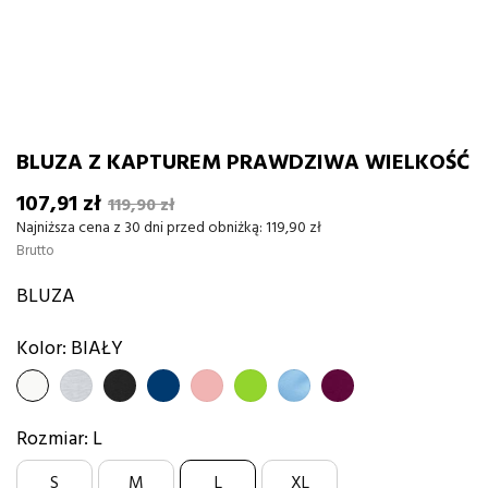
BLUZA Z KAPTUREM PRAWDZIWA WIELKOŚĆ
107,91 zł
119,90 zł
Najniższa cena z 30 dni przed obniżką:
119,90 zł
Brutto
BLUZA
Kolor: BIAŁY
BIAŁY
SZARY
CZARNY
GRANATOWY
PUDROWY
Zielony
błękitny
burgund
RÓŻ
Rozmiar: L
S
M
L
XL