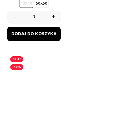
40X40
50X50
–
+
DODAJ DO KOSZYKA
SALE!
-40%