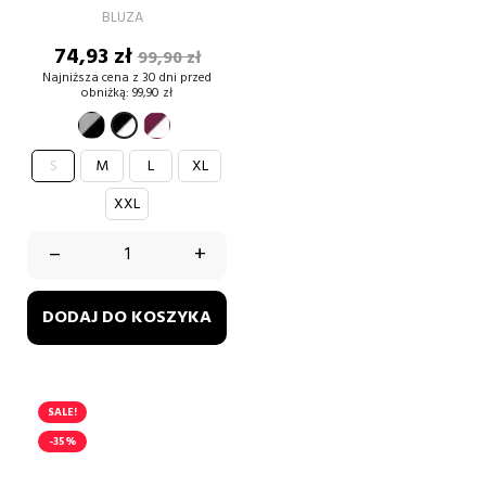
BLUZA
Cena
Cena
74,93 zł
99,90 zł
podstawowa
Najniższa cena z 30 dni przed
obniżką:
99,90 zł
szary-
burgund-
czarno-
czarny
biały
biały
S
M
L
XL
XXL
–
+
DODAJ DO KOSZYKA
SALE!
-35%