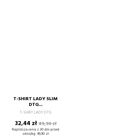
T-SHIRT LADY SLIM
DTG...
T-SHIRT LADY DTG
Cena
Cena
32,44 zł
49,90 zł
podstawowa
Najniższa cena z 30 dni przed
obniżką:
49,90 zł