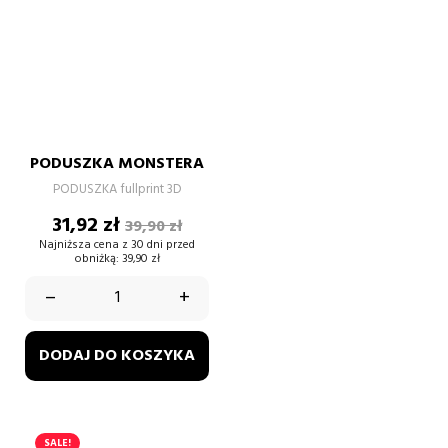
PODUSZKA MONSTERA
PODUSZKA fullprint 3D
Cena
Cena
31,92 zł
39,90 zł
podstawowa
Najniższa cena z 30 dni przed
obniżką:
39,90 zł
–
+
DODAJ DO KOSZYKA
SALE!