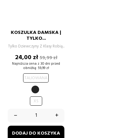
KOSZULKA DAMSKA |
TYLKO...
Tylko Dziewczyny Z Klasy Robią...
Cena
Cena
24,00 zł
59,99 zł
podstawowa
Najniższa cena z 30 dni przed
obniżką:
59,99 zł
TALIOWANA
CZARNY
XS
–
+
DODAJ DO KOSZYKA