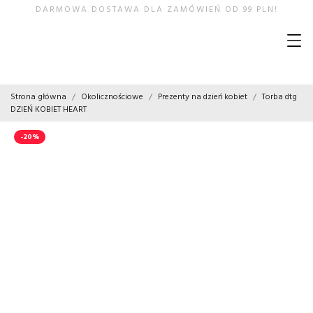
DARMOWA DOSTAWA DLA ZAMÓWIEŃ OD 99 PLN!
Strona główna
Okolicznościowe
Prezenty na dzień kobiet
Torba dtg
DZIEŃ KOBIET HEART
-20%