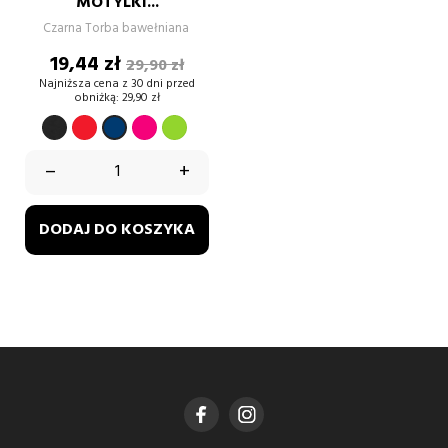
MOTYLKI...
Czarna Torba bawełniana
Cena
Cena
19,44 zł
29,90 zł
podstawowa
Najniższa cena z 30 dni przed
obniżką:
29,90 zł
CZARNY
CZERWONY
fuksja
Zielony
GRANATOWY
–
+
DODAJ DO KOSZYKA