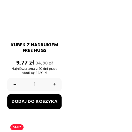
KUBEK Z NADRUKIEM
FREE HUGS
Cena
Cena
9,77 zł
34,90 zł
podstawowa
Najniższa cena z 30 dni przed
obniżką:
34,90 zł
–
+
DODAJ DO KOSZYKA
SALE!