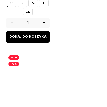
czarny
XS
S
M
L
XL
–
+
DODAJ DO KOSZYKA
SALE!
-72%