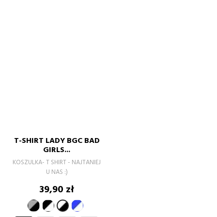
T-SHIRT LADY BGC BAD
GIRLS...
KOSZULKA- T SHIRT - NAJTANIEJ
U NAS :)
Cena
39,90 zł
szary-
czarno-
niebieski-
biały-
czarny
biały
biały