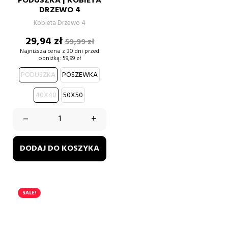
PODUSZKA | KOBIETA
DRZEWO 4
Kobieta Drzewo 4
Cena
Cena
29,94 zł
59,99 zł
podstawowa
Najniższa cena z 30 dni przed
obniżką:
59,99 zł
PODUSZKA
POSZEWKA
40X40
50X50
–
+
DODAJ DO KOSZYKA
SALE!