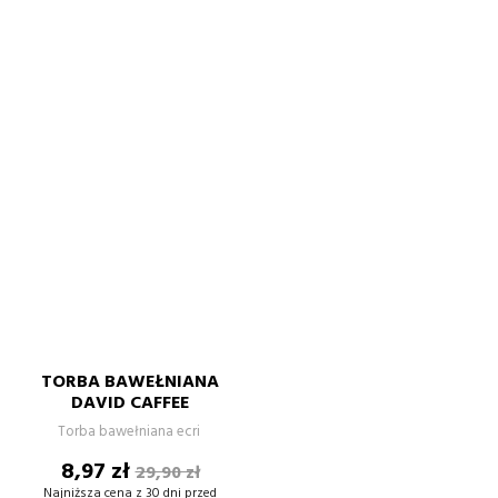
TORBA BAWEŁNIANA
DAVID CAFFEE
Torba bawełniana ecri
Cena
Cena
8,97 zł
29,90 zł
podstawowa
Najniższa cena z 30 dni przed