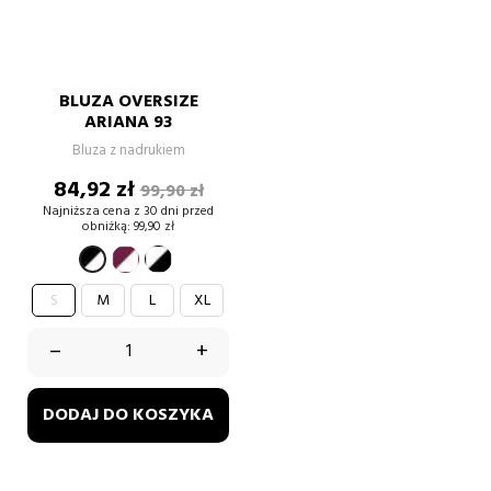
BLUZA OVERSIZE
ARIANA 93
Bluza z nadrukiem
Cena
Cena
84,92 zł
99,90 zł
podstawowa
Najniższa cena z 30 dni przed
obniżką:
99,90 zł
burgund-
biały-
czarno-
biały
czarny
biały
S
M
L
XL
–
+
DODAJ DO KOSZYKA