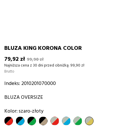
BLUZA KING KORONA COLOR
79,92 zł
99,90 zł
Najniższa cena z 30 dni przed obniżką:
99,90 zł
Brutto
Indeks:
2010201070000
BLUZA OVERSIZE
Kolor: szaro-złoty
czarno-
czarno-
czarno-
czarny-
szaro-
szaro-
szaro-
szaro-