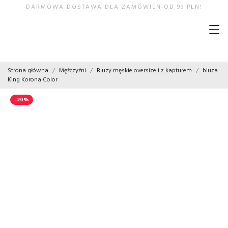
DARMOWA DOSTAWA DLA ZAMÓWIEŃ OD 99 PLN!
Strona główna
Mężczyźni
Bluzy męskie oversize i z kapturem
bluza
King Korona Color
-20%