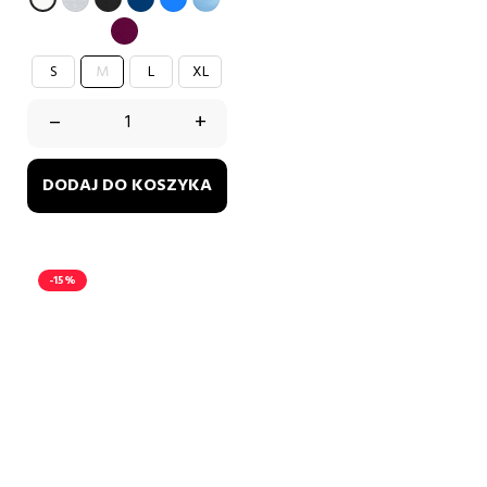
burgund
S
M
L
XL
–
+
DODAJ DO KOSZYKA
-15%