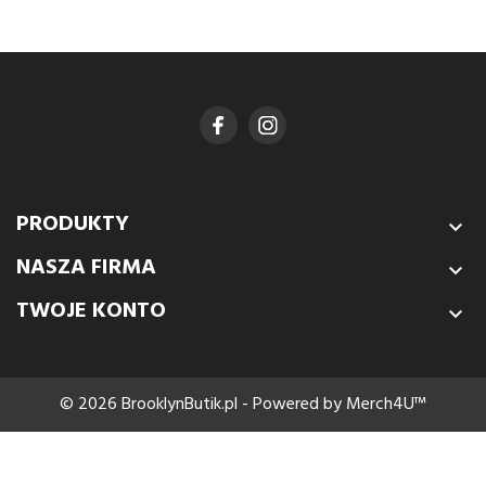
PRODUKTY

NASZA FIRMA

TWOJE KONTO

© 2026 BrooklynButik.pl - Powered by Merch4U™