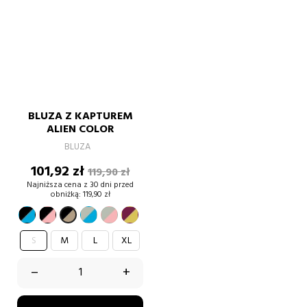
BLUZA Z KAPTUREM
ALIEN COLOR
BLUZA
Cena
Cena
101,92 zł
119,90 zł
podstawowa
Najniższa cena z 30 dni przed
obniżką:
119,90 zł
czarno-
czarno-
szaro-
szaro-
burgund-
czarny-
niebieski
różowy
niebieski
różowy
złoty
złoty
S
M
L
XL
–
+