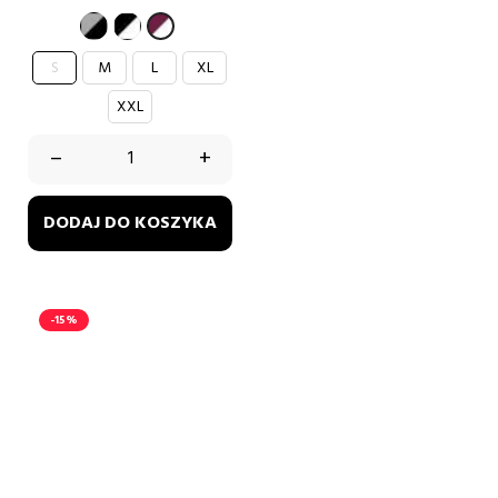
szary-
czarno-
burgund-
czarny
biały
biały
S
M
L
XL
XXL
–
+
DODAJ DO KOSZYKA
-15%