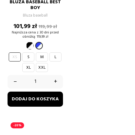
BLUZA BASEBALL BEST
BOY
Bluza baseball
Cena
Cena
101,99 zł
119,99 zł
podstawowa
Najniższa cena z 30 dni przed
obniżką:
119,99 zł
czarno-
niebieski-
biały
biały
XS
S
M
L
XL
XXL
–
+
DODAJ DO KOSZYKA
-20%