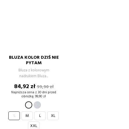
BLUZA KOLOR DZIŚ NIE
PYTAM
Bluza z kolorowym
nadrukiem Bluza...
Cena
Cena
84,92 zł
99,90 zł
podstawowa
Najniższa cena z 30 dni przed
obniżką:
99,90 zł
SZARY
BIAŁY
S
M
L
XL
XXL