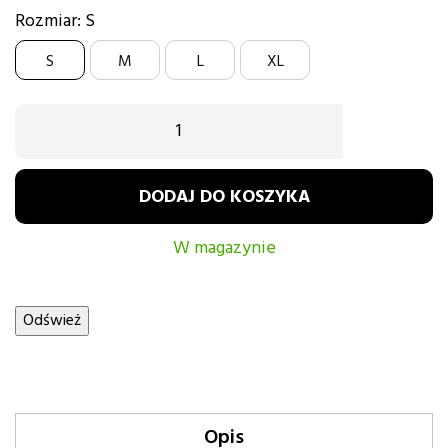
czerwony
niebieski
zielony
złoty
czerwony
niebieski
zielony
złoty
Rozmiar: S
S
M
L
XL
DODAJ DO KOSZYKA
W magazynie
Opis