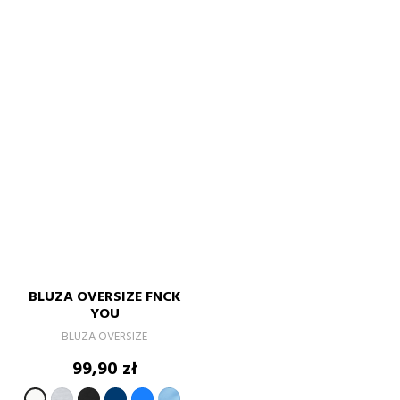
BLUZA OVERSIZE FNCK
YOU
BLUZA OVERSIZE
Cena
99,90 zł
SZARY
CZARNY
GRANATOWY
Niebieski
błękitny
BIAŁY