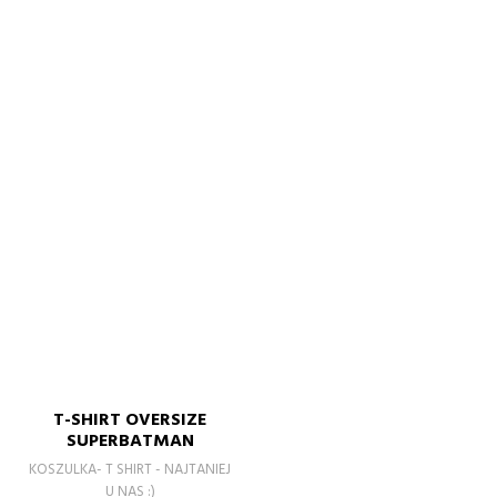
T-SHIRT OVERSIZE
SUPERBATMAN
KOSZULKA- T SHIRT - NAJTANIEJ
U NAS :)