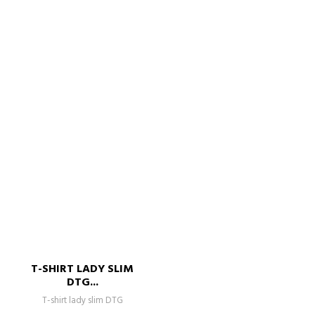
T-SHIRT LADY SLIM
DTG...
T-shirt lady slim DTG