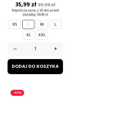
Cena
Cena
35,99 zł
59,99 zł
podstawowa
Najniższa cena z 30 dni przed
obniżką:
59,99 zł
XS
S
M
L
XL
XXL
–
+
DODAJ DO KOSZYKA
-40%