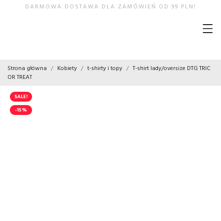
DARMOWA DOSTAWA DLA ZAMÓWIEŃ OD 99 PLN!
Strona główna
Kobiety
t-shirty i topy
T-shirt lady/oversize DTG TRIC
OR TREAT
SALE!
-15%