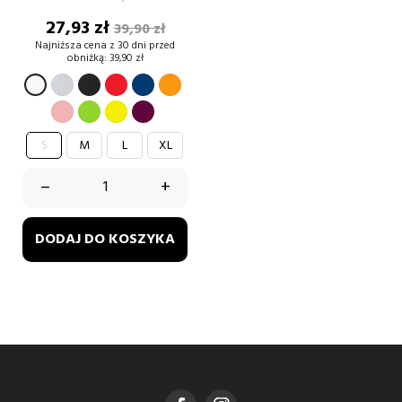
Cena
Cena
27,93 zł
39,90 zł
podstawowa
Najniższa cena z 30 dni przed
obniżką:
39,90 zł
SZARY
CZARNY
CZERWONY
GRANATOWY
POMARAŃCZOWY
BIAŁY
PUDROWY
Zielony
Żółty
burgund
RÓŻ
S
M
L
XL
–
+
DODAJ DO KOSZYKA