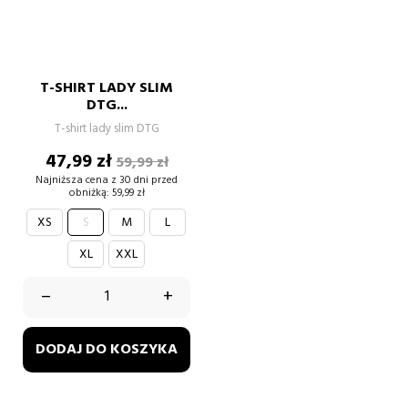
T-SHIRT LADY SLIM
DTG...
T-shirt lady slim DTG
Cena
Cena
47,99 zł
59,99 zł
podstawowa
Najniższa cena z 30 dni przed
obniżką:
59,99 zł
XS
S
M
L
XL
XXL
–
+
DODAJ DO KOSZYKA