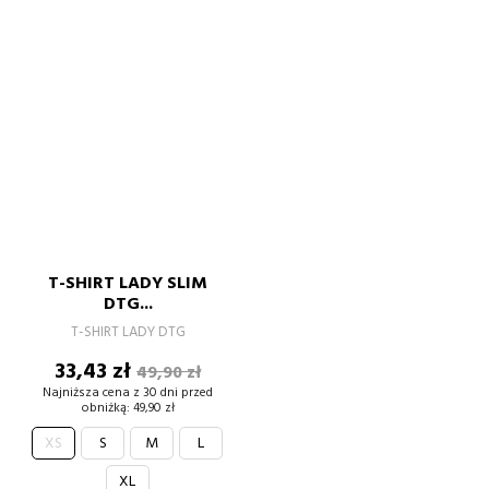
T-SHIRT LADY SLIM
DTG...
T-SHIRT LADY DTG
Cena
Cena
33,43 zł
49,90 zł
podstawowa
Najniższa cena z 30 dni przed
obniżką:
49,90 zł
XS
S
M
L
XL