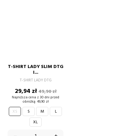
T-SHIRT LADY SLIM DTG
I...
T-SHIRT LADY DTG
Cena
Cena
29,94 zł
49,90 zł
podstawowa
Najniższa cena z 30 dni przed
obniżką:
49,90 zł
XS
S
M
L
XL