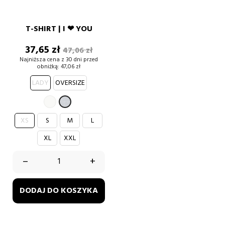
T-SHIRT | I ❤ YOU
Cena
Cena
37,65 zł
47,06 zł
podstawowa
Najniższa cena z 30 dni przed
obniżką:
47,06 zł
LADY
OVERSIZE
BIAŁY
SZARY
XS
S
M
L
XL
XXL
–
+
DODAJ DO KOSZYKA