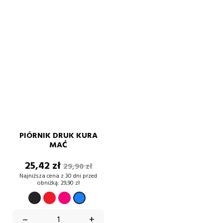
PIÓRNIK DRUK KURA
MAĆ
Cena
Cena
25,42 zł
29,90 zł
podstawowa
Najniższa cena z 30 dni przed
obniżką:
29,90 zł
CZARNY
CZERWONY
fuksja
Niebieski
–
+