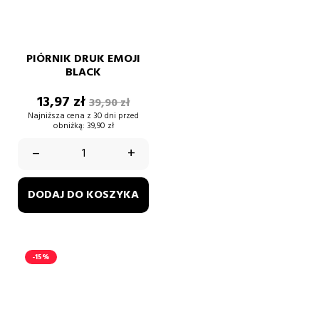
PIÓRNIK DRUK EMOJI
BLACK
Cena
Cena
13,97 zł
39,90 zł
podstawowa
Najniższa cena z 30 dni przed
obniżką:
39,90 zł
–
+
DODAJ DO KOSZYKA
-15%