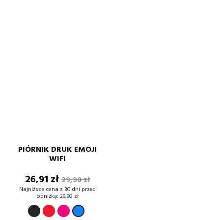
PIÓRNIK DRUK EMOJI
WIFI
Cena
Cena
26,91 zł
29,90 zł
podstawowa
Najniższa cena z 30 dni przed
obniżką:
29,90 zł
CZARNY
CZERWONY
fuksja
Niebieski