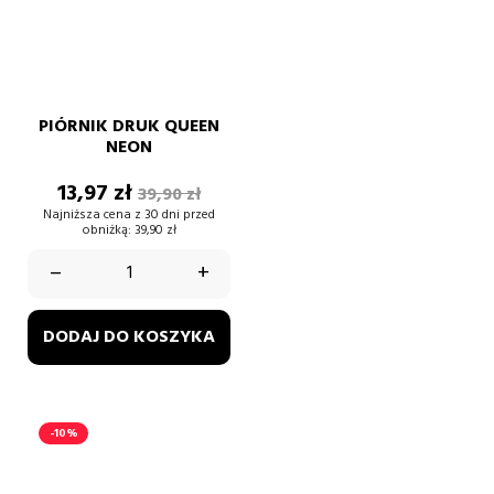
PIÓRNIK DRUK QUEEN
NEON
Cena
Cena
13,97 zł
39,90 zł
podstawowa
Najniższa cena z 30 dni przed
obniżką:
39,90 zł
–
+
DODAJ DO KOSZYKA
-10%