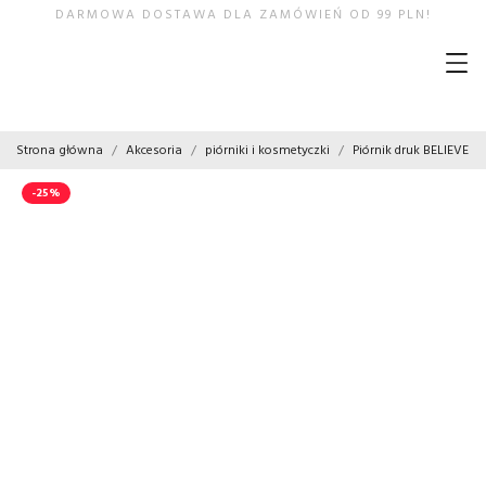
DARMOWA DOSTAWA DLA ZAMÓWIEŃ OD 99 PLN!
Strona główna
Akcesoria
piórniki i kosmetyczki
Piórnik druk BELIEVE
-25%