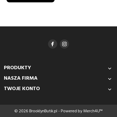
PRODUKTY

NASZA FIRMA

TWOJE KONTO

© 2026 BrooklynButik.pl - Powered by Merch4U™