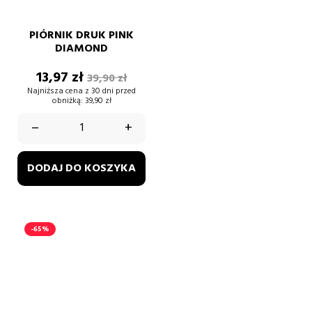
PIÓRNIK DRUK PINK
DIAMOND
Cena
Cena
13,97 zł
39,90 zł
podstawowa
Najniższa cena z 30 dni przed
obniżką:
39,90 zł
–
+
DODAJ DO KOSZYKA
-65%