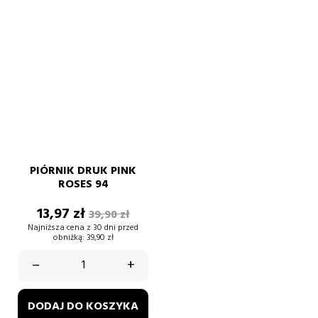
PIÓRNIK DRUK PINK
ROSES 94
Cena
Cena
13,97 zł
39,90 zł
podstawowa
Najniższa cena z 30 dni przed
obniżką:
39,90 zł
–
+
DODAJ DO KOSZYKA