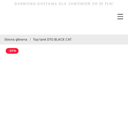
DARMOWA DOSTAWA DLA ZAMÓWIEŃ OD 99 PLN!
Strona główna
Top tank DTG BLACK CAT
-20%