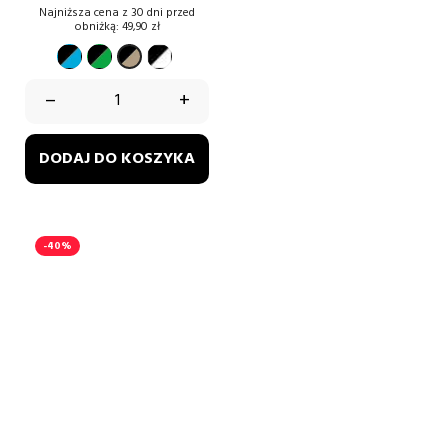
podstawowa
Najniższa cena z 30 dni przed
obniżką:
49,90 zł
czarno-
czarno-
czarno-
czarny-
niebieski
zielony
biały
złoty
–
+
DODAJ DO KOSZYKA
-40%