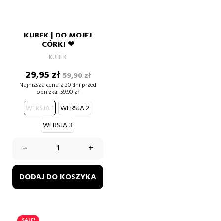
KUBEK | DO MOJEJ
CÓRKI ❤
KUBEK
Cena
Cena
29,95 zł
59,90 zł
podstawowa
Najniższa cena z 30 dni przed
obniżką:
59,90 zł
WERSJA 1
WERSJA 2
WERSJA 3
–
+
DODAJ DO KOSZYKA
SALE!