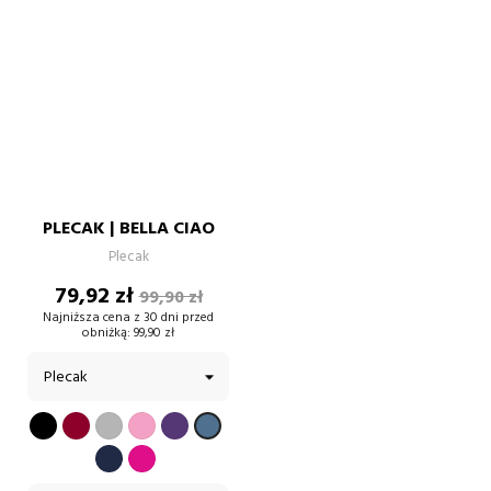
PLECAK | BELLA CIAO
Plecak
Cena
Cena
79,92 zł
99,90 zł
podstawowa
Najniższa cena z 30 dni przed
obniżką:
99,90 zł
CZARNY
BORDOWY
SZARY
PUDROWY
FIOLETOWY
BŁĘKITNY
RÓŻ
GRANATOWY
FUKSJA