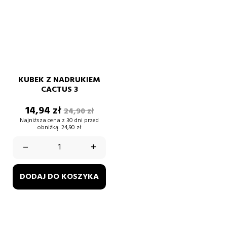
KUBEK Z NADRUKIEM
CACTUS 3
Cena
Cena
14,94 zł
24,90 zł
podstawowa
Najniższa cena z 30 dni przed
obniżką:
24,90 zł
–
+
DODAJ DO KOSZYKA