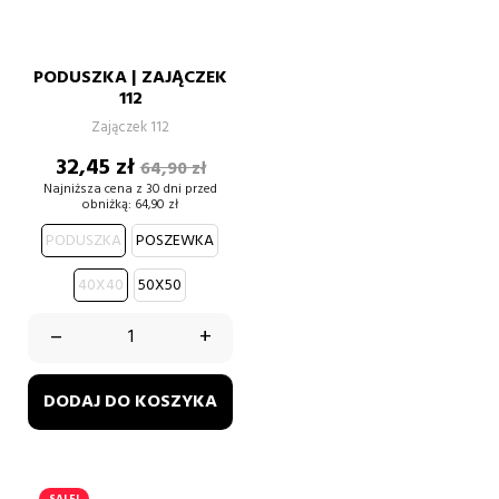
PODUSZKA | ZAJĄCZEK
112
Zajączek 112
Cena
Cena
32,45 zł
64,90 zł
podstawowa
Najniższa cena z 30 dni przed
obniżką:
64,90 zł
PODUSZKA
POSZEWKA
40X40
50X50
–
+
DODAJ DO KOSZYKA