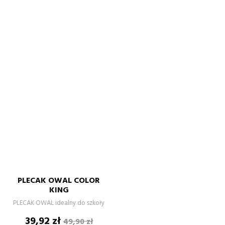
PLECAK OWAL COLOR
KING
PLECAK OWAL idealny do szkoły
Cena
Cena
39,92 zł
49,90 zł