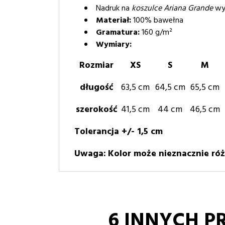
Nadruk na
koszulce Ariana Grande
wy
Materiał:
100% bawełna
Gramatura:
160 g/m²
Wymiary:
Rozmiar
XS
S
M
długość
63,5 cm
64,5 cm
65,5 cm
szerokość
41,5 cm
44 cm
46,5 cm
Tolerancja +/- 1,5 cm
Uwaga:
Kolor może nieznacznie róż
6 INNYCH P