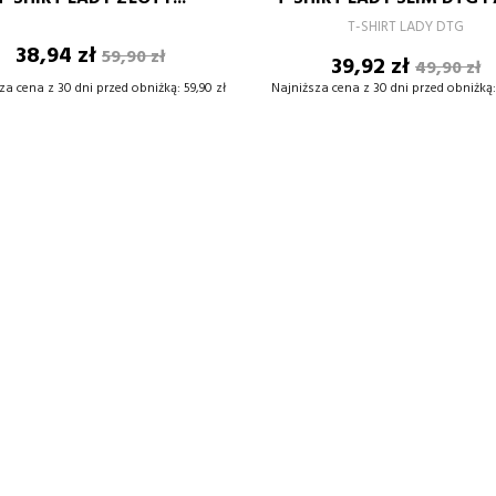
–
+
–
T-SHIRT LADY DTG
Cena
Cena
38,94 zł
59,90 zł
Cena
Cena
39,92 zł
49,90 zł
DODAJ DO KOSZYKA
DODAJ DO KOSZYKA
podstawowa
podsta
za cena z 30 dni przed obniżką:
59,90 zł
Najniższa cena z 30 dni przed obniżką: