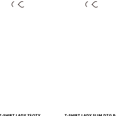
LADY
XS
S
M
L
XS
S
M
L
XL
XL
T-SHIRT LADY ZŁOTY...
T-SHIRT LADY SLIM DTG PA