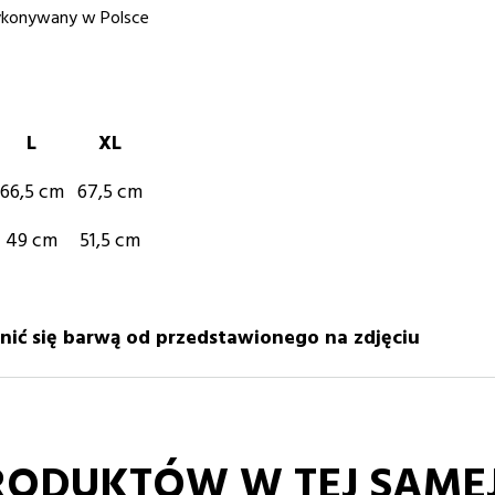
konywany w Polsce
L
XL
66,5 cm
67,5 cm
49 cm
51,5 cm
nić się barwą od przedstawionego na zdjęciu
RODUKTÓW W TEJ SAMEJ