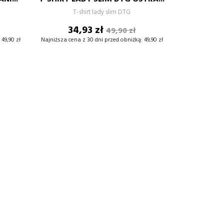
+
–
+
T-shirt lady slim DTG
Cena
Cena
34,93 zł
49,90 zł
DODAJ DO KOSZYKA
wowa
podstawowa
49,90 zł
Najniższa cena z 30 dni przed obniżką:
49,90 zł