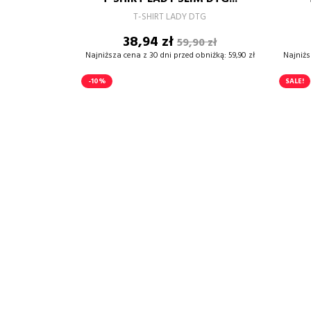
–
+
T-SHIRT LADY DTG
Cena
Cena
38,94 zł
59,90 zł
DODAJ DO KOSZYKA
podstawowa
Najniższa cena z 30 dni przed obniżką:
59,90 zł
Najniżs
-10%
SALE!