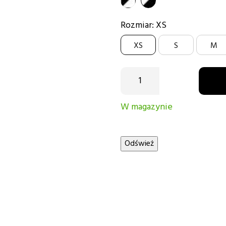
czarno-
biały-
biały
czarny
Rozmiar: XS
XS
S
M
W magazynie