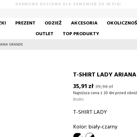
DARMOWA DOSTAWA DLA ZAMÓWIEŃ OD 99 PLN!
KI
PREZENT
ODZIEŻ
AKCESORIA
OKOLICZNO
OUTLET
TOP PRODUKTY
ARIANA GRANDE
T-SHIRT LADY ARIAN
35,91 zł
39,90 zł
Najniższa cena z 30 dni przed obniż
Brutto
T-SHIRT LADY
Kolor: biały-czarny