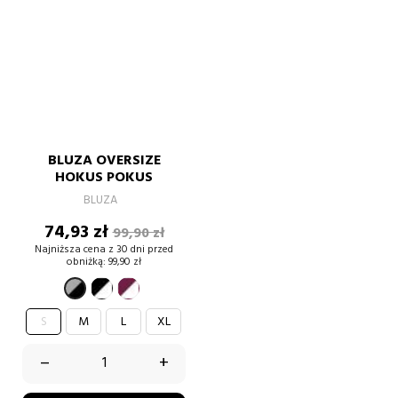
BLUZA OVERSIZE
HOKUS POKUS
BLUZA
Cena
Cena
74,93 zł
99,90 zł
podstawowa
Najniższa cena z 30 dni przed
obniżką:
99,90 zł
czarno-
burgund-
szary-
biały
biały
czarny
S
M
L
XL
–
+