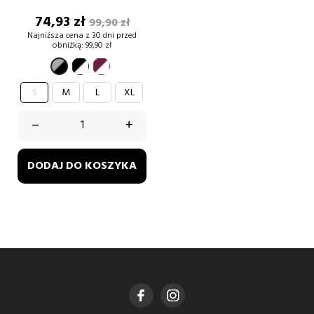
Cena
Cena
74,93 zł
99,90 zł
podstawowa
Najniższa cena z 30 dni przed
obniżką:
99,90 zł
czarno-
burgund-
szary-
biały
biały
czarny
S
M
L
XL
–
+
DODAJ DO KOSZYKA