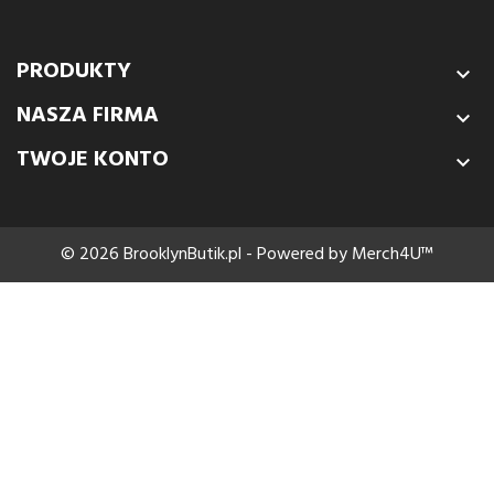
PRODUKTY

NASZA FIRMA

TWOJE KONTO

© 2026 BrooklynButik.pl - Powered by Merch4U™