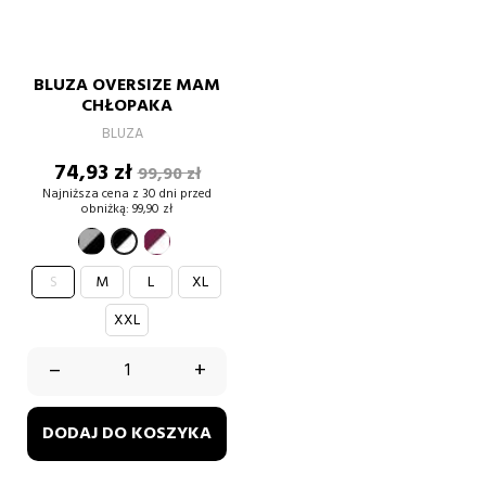
BLUZA OVERSIZE MAM
CHŁOPAKA
BLUZA
Cena
Cena
74,93 zł
99,90 zł
podstawowa
Najniższa cena z 30 dni przed
obniżką:
99,90 zł
szary-
burgund-
czarno-
czarny
biały
biały
S
M
L
XL
XXL
–
+
DODAJ DO KOSZYKA