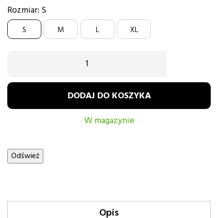
biały
biały
czarny
Rozmiar: S
S
M
L
XL
DODAJ DO KOSZYKA
W magazynie
Opis