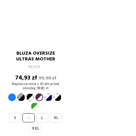
BLUZA OVERSIZE
ULTRAS MOTHER
BLUZA
Cena
Cena
74,93 zł
99,90 zł
podstawowa
Najniższa cena z 30 dni przed
obniżką:
99,90 zł
Niebieski
szary-
czarno-
granat-
biały-
burgund-
czarny
biały
biały
czarny
biały
zielony-
biały
S
M
L
XL
XXL