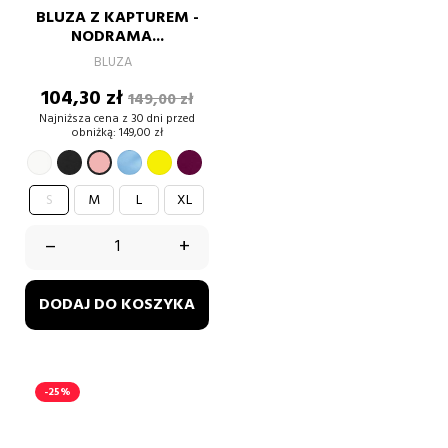
BLUZA Z KAPTUREM -
NODRAMA...
BLUZA
Cena
Cena
104,30 zł
149,00 zł
podstawowa
Najniższa cena z 30 dni przed
obniżką:
149,00 zł
BIAŁY
CZARNY
błękitny
Żółty
burgund
PUDROWY
RÓŻ
S
M
L
XL
–
+
DODAJ DO KOSZYKA
-25%