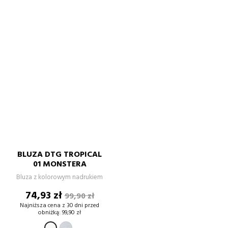
BLUZA DTG TROPICAL
01 MONSTERA
Bluza z kolorowym nadrukiem
Cena
Cena
74,93 zł
99,90 zł
podstawowa
Najniższa cena z 30 dni przed
obniżką:
99,90 zł
SZARY
BIAŁY