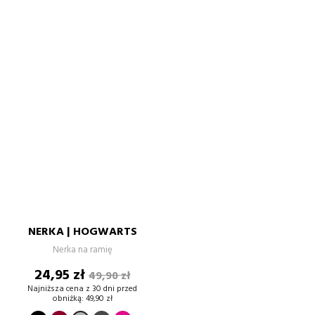
NERKA | HOGWARTS
Nerka na ramię
Cena
Cena
24,95 zł
49,90 zł
podstawowa
Najniższa cena z 30 dni przed
obniżką:
49,90 zł