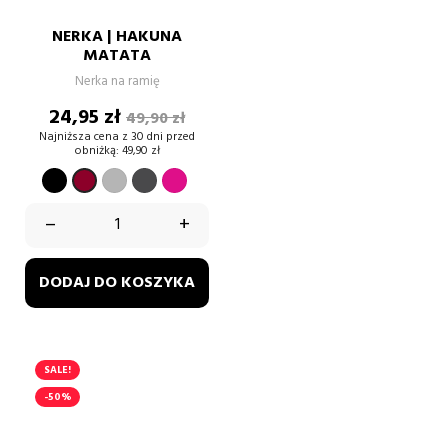
NERKA | HAKUNA
MATATA
Nerka na ramię
Cena
Cena
24,95 zł
49,90 zł
podstawowa
Najniższa cena z 30 dni przed
obniżką:
49,90 zł
CZARNY
SZARY
GRAFIT
FUKSJA
BORDOWY
–
+
DODAJ DO KOSZYKA
SALE!
-50%