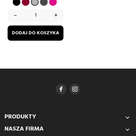
CZARNY
BORDOWY
GRAFIT
FUKSJA
SZARY
–
+
DODAJ DO KOSZYKA
PRODUKTY

NASZA FIRMA
