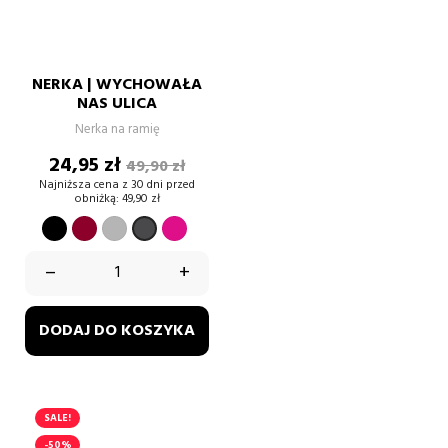
NERKA | WYCHOWAŁA
NAS ULICA
Nerka na ramię
Cena
Cena
24,95 zł
49,90 zł
podstawowa
Najniższa cena z 30 dni przed
obniżką:
49,90 zł
CZARNY
BORDOWY
SZARY
FUKSJA
GRAFIT
–
+
DODAJ DO KOSZYKA
SALE!
-50%