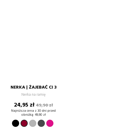
NERKA | ŻAJEBAĆ CI 3
Nerka na ramię
Cena
Cena
24,95 zł
49,90 zł
podstawowa
Najniższa cena z 30 dni przed
obniżką:
49,90 zł
CZARNY
SZARY
GRAFIT
FUKSJA
BORDOWY