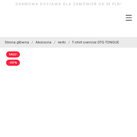
DARMOWA DOSTAWA DLA ZAMÓWIEŃ OD 99 PLN!
Strona główna
Akcesoria
nerki
T-shirt oversize DTG TONGUE
SALE!
-40%