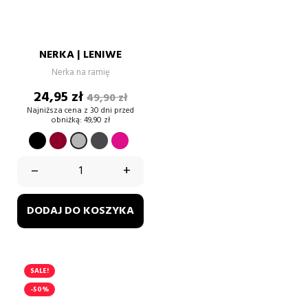
NERKA | LENIWE
Nerka na ramię
Cena
Cena
24,95 zł
49,90 zł
podstawowa
Najniższa cena z 30 dni przed
obniżką:
49,90 zł
CZARNY
BORDOWY
GRAFIT
FUKSJA
SZARY
–
+
DODAJ DO KOSZYKA
SALE!
-50%