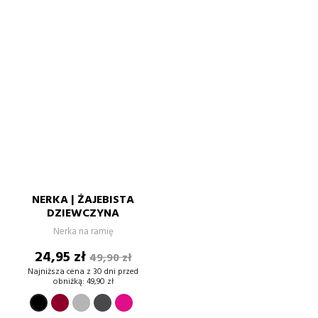
NERKA | ŻAJEBISTA
DZIEWCZYNA
Nerka na ramię
Cena
Cena
24,95 zł
49,90 zł
podstawowa
Najniższa cena z 30 dni przed
obniżką:
49,90 zł
BORDOWY
SZARY
GRAFIT
FUKSJA
CZARNY