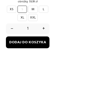
obniżką:
59,99 zł
XS
S
M
L
XL
XXL
–
+
DODAJ DO KOSZYKA