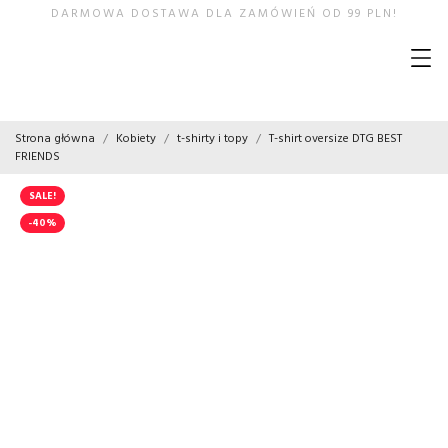
DARMOWA DOSTAWA DLA ZAMÓWIEŃ OD 99 PLN!
Strona główna
Kobiety
t-shirty i topy
T-shirt oversize DTG BEST
FRIENDS
SALE!
-40%