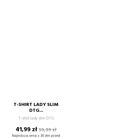
T-SHIRT LADY SLIM
DTG...
T-shirt lady slim DTG
Cena
Cena
41,99 zł
59,99 zł
podstawowa
Najniższa cena z 30 dni przed