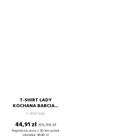
T-SHIRT LADY
KOCHANA BABCIA...
T-shirt lady
Cena
Cena
44,91 zł
49,90 zł
podstawowa
Najniższa cena z 30 dni przed
obniżką:
49,90 zł