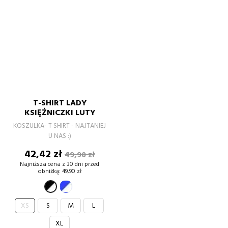
T-SHIRT LADY
KSIĘŻNICZKI LUTY
KOSZULKA- T SHIRT - NAJTANIEJ
U NAS :)
Cena
Cena
42,42 zł
49,90 zł
podstawowa
Najniższa cena z 30 dni przed
obniżką:
49,90 zł
niebieski-
czarno-
biały
biały
XS
S
M
L
XL