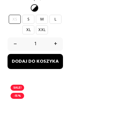
biały-
czarny
XS
S
M
L
XL
XXL
–
+
DODAJ DO KOSZYKA
SALE!
-15%