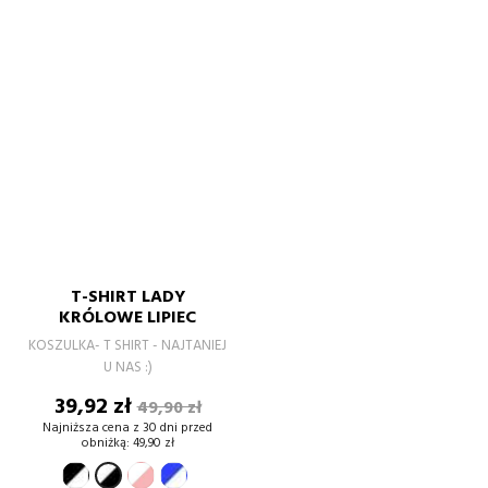
T-SHIRT LADY
KRÓLOWE LIPIEC
KOSZULKA- T SHIRT - NAJTANIEJ
U NAS :)
Cena
Cena
39,92 zł
49,90 zł
podstawowa
Najniższa cena z 30 dni przed
obniżką:
49,90 zł
czarno-
biały-
niebieski-
biały-