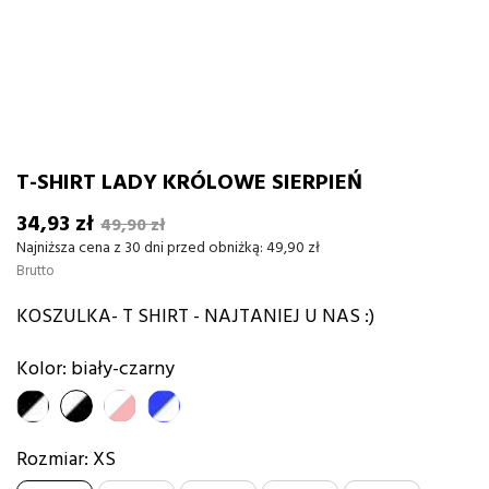
T-SHIRT LADY KRÓLOWE SIERPIEŃ
34,93 zł
49,90 zł
Najniższa cena z 30 dni przed obniżką:
49,90 zł
Brutto
KOSZULKA- T SHIRT - NAJTANIEJ U NAS :)
Kolor: biały-czarny
czarno-
biały-
biały-
niebieski-
biały
czarny
różowy
biały
Rozmiar: XS