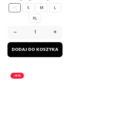
biały
różowy
biały
czarny
XS
S
M
L
XL
–
+
DODAJ DO KOSZYKA
-15%