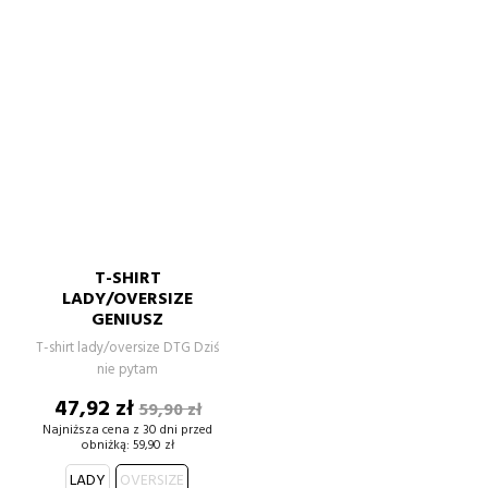
T-SHIRT
LADY/OVERSIZE
GENIUSZ
T-shirt lady/oversize DTG Dziś
nie pytam
Cena
Cena
47,92 zł
59,90 zł
podstawowa
Najniższa cena z 30 dni przed
obniżką:
59,90 zł
LADY
OVERSIZE