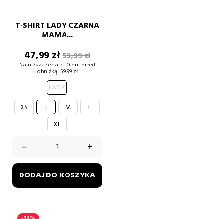
T-SHIRT LADY CZARNA
MAMA...
Cena
Cena
47,99 zł
59,99 zł
podstawowa
Najniższa cena z 30 dni przed
obniżką:
59,99 zł
LADY
XS
S
M
L
XL
–
+
DODAJ DO KOSZYKA
-20%