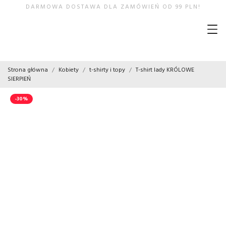
DARMOWA DOSTAWA DLA ZAMÓWIEŃ OD 99 PLN!
Strona główna
Kobiety
t-shirty i topy
T-shirt lady KRÓLOWE
SIERPIEŃ
-30%