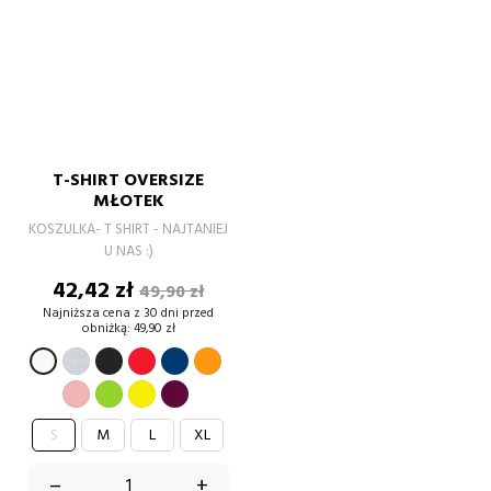
T-SHIRT OVERSIZE
MŁOTEK
KOSZULKA- T SHIRT - NAJTANIEJ
U NAS :)
Cena
Cena
42,42 zł
49,90 zł
podstawowa
Najniższa cena z 30 dni przed
obniżką:
49,90 zł
SZARY
CZARNY
CZERWONY
GRANATOWY
POMARAŃCZOWY
BIAŁY
PUDROWY
Zielony
Żółty
burgund
RÓŻ
S
M
L
XL
–
+