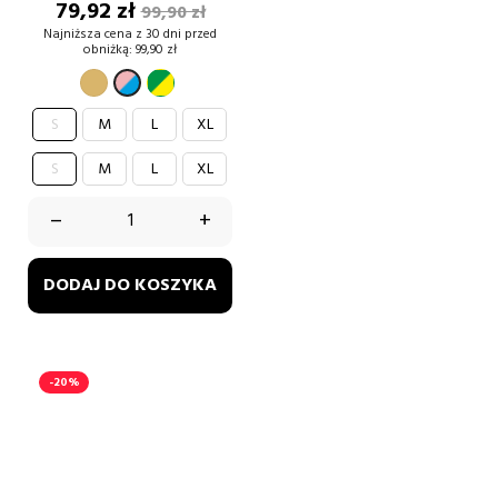
Cena
Cena
79,92 zł
99,90 zł
podstawowa
Najniższa cena z 30 dni przed
obniżką:
99,90 zł
złoty
żółty
różowy
i
i
S
M
L
XL
zielony
niebieski
S
M
L
XL
–
+
DODAJ DO KOSZYKA
-20%