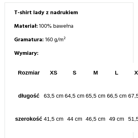
T-shirt lady z nadrukiem
Materiał:
100% bawełna
Gramatura:
160
g/m²
Wymiary:
Rozmiar
XS
S
M
L
X
długość
63,5 cm
64,5 cm
65,5 cm
66,5 cm
67,
szerokość
41,5 cm
44 cm
46,5 cm
49 cm
51,