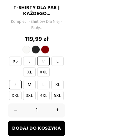
T-SHIRTY DLA PAR |
KAŻDEGO...
Komplet T-Shirt'ów Dla Niej -
Biały...
Cena
119,99 zł
BIAŁY
BORDOWY
CZARNY
XS
S
M
L
XL
XXL
S
M
L
XL
XXL
3XL
4XL
5XL
–
+
DODAJ DO KOSZYKA