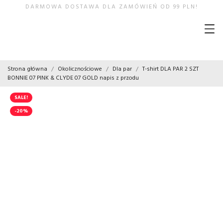
DARMOWA DOSTAWA DLA ZAMÓWIEŃ OD 99 PLN!
Strona główna
Okolicznościowe
Dla par
T-shirt DLA PAR 2 SZT
BONNIE 07 PINK & CLYDE 07 GOLD napis z przodu
SALE!
-20%