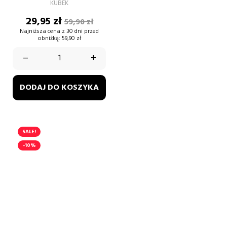
KUBEK
Cena
Cena
29,95 zł
59,90 zł
podstawowa
Najniższa cena z 30 dni przed
obniżką:
59,90 zł
–
+
DODAJ DO KOSZYKA
SALE!
-10%