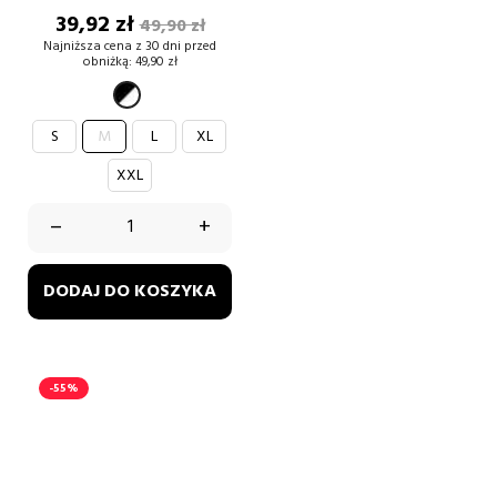
Cena
Cena
39,92 zł
49,90 zł
podstawowa
Najniższa cena z 30 dni przed
obniżką:
49,90 zł
czarno-
biały
S
M
L
XL
XXL
–
+
DODAJ DO KOSZYKA
-55%