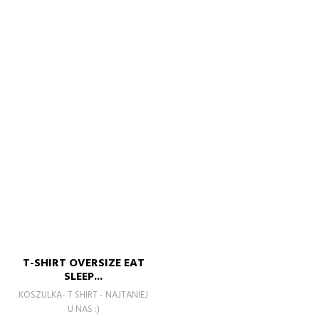
T-SHIRT OVERSIZE EAT
SLEEP...
KOSZULKA- T SHIRT - NAJTANIEJ
U NAS :)