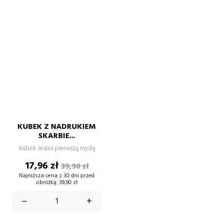
KUBEK Z NADRUKIEM
SKARBIE...
Kubek Jesteś pierwszą myślą
Cena
Cena
17,96 zł
39,90 zł
podstawowa
Najniższa cena z 30 dni przed
obniżką:
39,90 zł
–
+