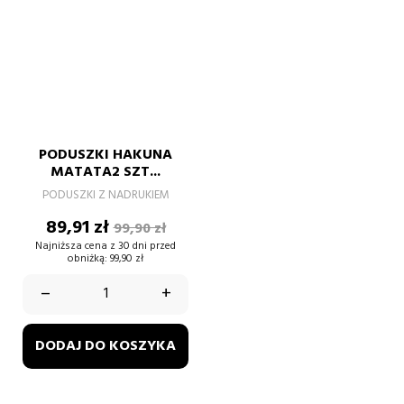
PODUSZKI HAKUNA
MATATA2 SZT...
PODUSZKI Z NADRUKIEM
Cena
Cena
89,91 zł
99,90 zł
podstawowa
Najniższa cena z 30 dni przed
obniżką:
99,90 zł
–
+
DODAJ DO KOSZYKA