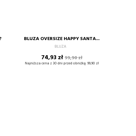
WY
ki
ękitny
burgund
czarny-
czerwony-
burgund-
złoty
złoty
złoty
S
M
L
XL
?
BLUZA OVERSIZE HAPPY SANTA...
+
–
+
BLUZA
Cena
Cena
74,93 zł
99,90 zł
DODAJ DO KOSZYKA
podstawowa
Najniższa cena z 30 dni przed obniżką:
99,90 zł