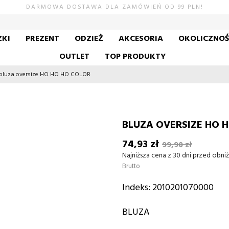
DARMOWA DOSTAWA DLA ZAMÓWIEŃ OD 99 PLN!
KI
PREZENT
ODZIEŻ
AKCESORIA
OKOLICZNO
OUTLET
TOP PRODUKTY
bluza oversize HO HO HO COLOR
BLUZA OVERSIZE HO 
74,93 zł
99,90 zł
Najniższa cena z 30 dni przed obniż
Brutto
Indeks:
2010201070000
BLUZA