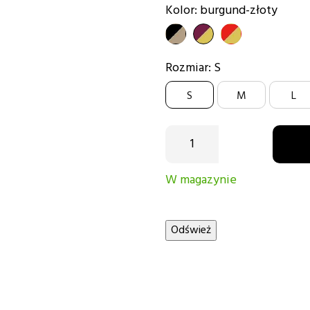
Kolor: burgund-złoty
czarny-
burgund-
czerwony-
złoty
złoty
złoty
Rozmiar: S
S
M
L
W magazynie