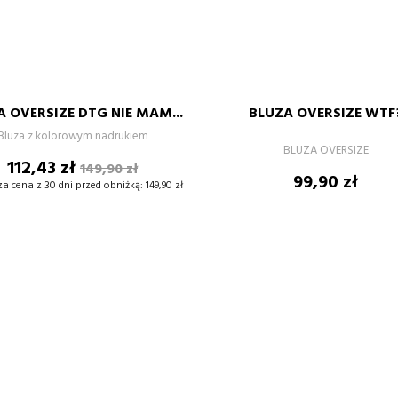
SZARY
CZARNY
GRANATO
Niebies
bł
BIAŁY
S
M
L
XL
S
M
L
XL
 OVERSIZE DTG NIE MAM...
BLUZA OVERSIZE WTF
–
+
–
Bluza z kolorowym nadrukiem
BLUZA OVERSIZE
Cena
Cena
112,43 zł
149,90 zł
DODAJ DO KOSZYKA
DODAJ DO KOSZYKA
Cena
99,90 zł
podstawowa
za cena z 30 dni przed obniżką:
149,90 zł