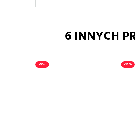
6 INNYCH P
-5%
-25%