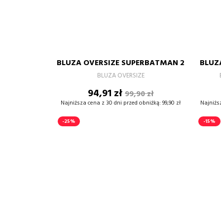
czarny-
szary-
czarno-
burgund-
burgund-
biały-
czarny-
żółty
czarny
biały
złoty
biały
czarny
złoty
S
M
L
XL
BLUZA OVERSIZE SUPERBATMAN 2
BLUZA
–
+
BLUZA OVERSIZE
Cena
Cena
94,91 zł
99,90 zł
DODAJ DO KOSZYKA
podstawowa
Najniższa cena z 30 dni przed obniżką:
99,90 zł
Najniżs
-25%
-15%