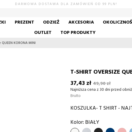
DARMOWA DOSTAWA DLA ZAMÓWIEŃ OD 99 PLN!
KI
PREZENT
ODZIEŻ
AKCESORIA
OKOLICZNO
OUTLET
TOP PRODUKTY
ize QUEEN KORONA MINI
T-SHIRT OVERSIZE QU
37,43 zł
49,90 zł
Najniższa cena z 30 dni przed obniż
Brutto
KOSZULKA- T SHIRT - NAJT
Kolor: BIAŁY