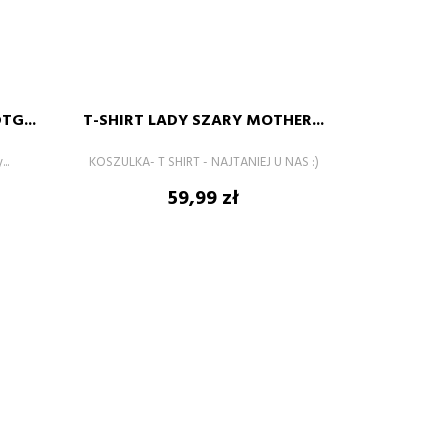
szary-
czarny
XS
S
M
L
XL
TG...
T-SHIRT LADY SZARY MOTHER...
+
–
+
..
KOSZULKA- T SHIRT - NAJTANIEJ U NAS :)
DODAJ DO KOSZYKA
Cena
59,99 zł