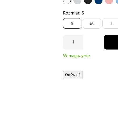
BIAŁY
SZARY
CZARNY
GRANATOW
PUDR
b
RÓŻ
Rozmiar: S
S
M
L
W magazynie