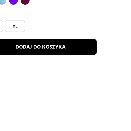
Y
OWY
łękitny
Fioletowy
burgund
XL
DODAJ DO KOSZYKA