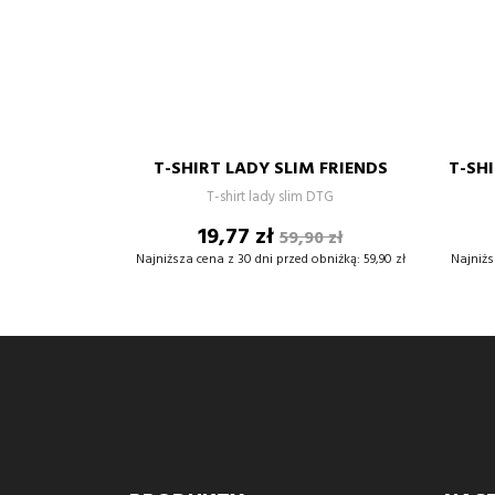
LADY
BIAŁY
XS
S
M
L
XL
XXL
T-SHIRT LADY SLIM FRIENDS
T-SHI
–
+
T-shirt lady slim DTG
Cena
Cena
19,77 zł
59,90 zł
DODAJ DO KOSZYKA
podstawowa
Najniższa cena z 30 dni przed obniżką:
59,90 zł
Najniżs