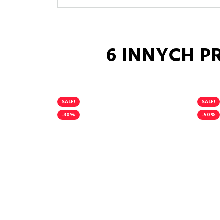
6 INNYCH P
SALE!
SALE!
-30%
-50%