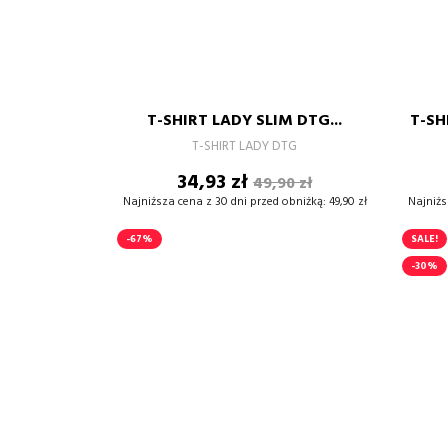
XS
S
M
L
XL
T-SHIRT LADY SLIM DTG...
T-SH
–
+
T-SHIRT LADY DTG
Cena
Cena
34,93 zł
49,90 zł
DODAJ DO KOSZYKA
podstawowa
Najniższa cena z 30 dni przed obniżką:
49,90 zł
Najniżs
-67%
SALE!
-30%