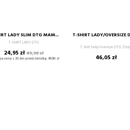
SZARY
BIAŁY
XS
S
M
L
S
M
L
XL
XL
XXL
3XL
4XL
5XL
IRT LADY SLIM DTG MAM...
T-SHIRT LADY/OVERSIZE D
–
+
–
T-SHIRT LADY DTG
T-shirt lady/oversize DTG Złoty.
Cena
Cena
24,95 zł
49,90 zł
DODAJ DO KOSZYKA
DODAJ DO KOSZYKA
Cena
46,05 zł
podstawowa
za cena z 30 dni przed obniżką:
49,90 zł